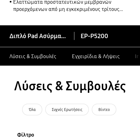
Ελαττώματα προστατευτικών μεμβρανών
προερχόμενων από μη εγκεκριμένους τρίτους
κατασκευαστές σε συσκευές Galaxy
Διπλό Pad Ασύρματης Φόρτισης
EP-P5200
Λύσεις & Συμβουλές
Εγχειρίδια & Λήψεις
In
Λύσεις & Συμβουλές
Όλα
Συχνές Ερωτήσεις
Βίντεο
Φίλτρο