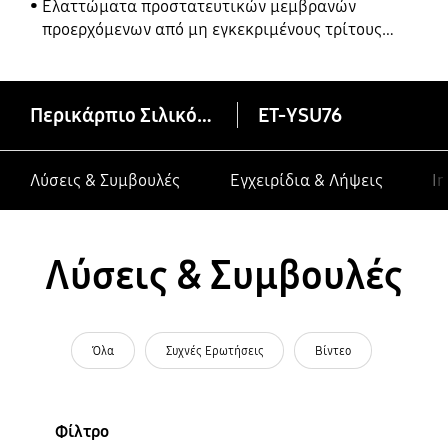
Ελαττώματα προστατευτικών μεμβρανών
προερχόμενων από μη εγκεκριμένους τρίτους
κατασκευαστές σε συσκευές Galaxy
Περικάρπιο Σιλικόνης Active (Gear S3)
ET-YSU76
Λύσεις & Συμβουλές
Εγχειρίδια & Λήψεις
In
Λύσεις & Συμβουλές
Όλα
Συχνές Ερωτήσεις
Βίντεο
Φίλτρο