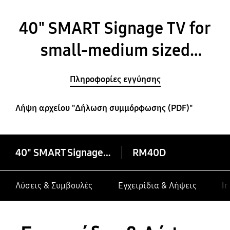
40" SMART Signage TV for
small-medium sized
businesses
Πληροφορίες εγγύησης
Λήψη αρχείου "Δήλωση συμμόρφωσης (PDF)"
40" SMART Signage TV for small-medium sized businesses
RM40D
Λύσεις & Συμβουλές
Εγχειρίδια & Λήψεις
In