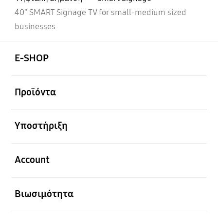
40" SMART Signage TV for small-medium sized
businesses
Ανοίξτε
Footer Navigation
E-SHOP
Ανοίξτε
Προϊόντα
Ανοίξτε
Υποστήριξη
Ανοίξτε
Account
Ανοίξτε
Βιωσιμότητα
Ανοίξτε