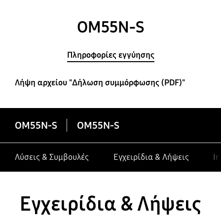
OM55N-S
Πληροφορίες εγγύησης
Λήψη αρχείου "Δήλωση συμμόρφωσης (PDF)"
OM55N-S
OM55N-S
Λύσεις & Συμβουλές
Εγχειρίδια & Λήψεις
In
Εγχειρίδια & Λήψεις