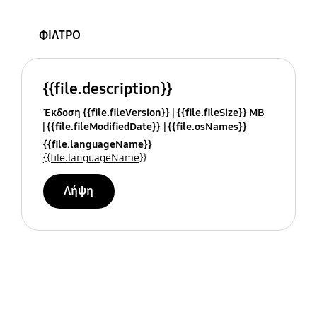
ΦΙΛΤΡΟ
{{file.description}}
Έκδοση {{file.fileVersion}}
{{file.fileSize}} MB
{{file.fileModifiedDate}}
{{file.osNames}}
{{file.languageName}}
{{file.languageName}}
Λήψη