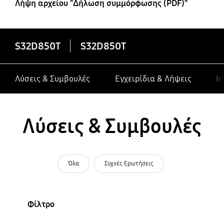
Λήψη αρχείου "Δήλωση συμμόρφωσης (PDF)"
S32D850T
S32D850T
Λύσεις & Συμβουλές
Εγχειρίδια & Λήψεις
In
Λύσεις & Συμβουλές
Όλα
Συχνές Ερωτήσεις
Φίλτρο