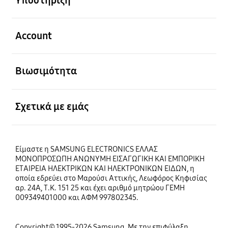
Ανοίξτε
Account
Ανοίξτε
Βιωσιμότητα
Ανοίξτε
Σχετικά με εμάς
Είμαστε η SAMSUNG ELECTRONICS ΕΛΛΑΣ
ΜΟΝΟΠΡΟΣΩΠΗ ΑΝΩΝΥΜΗ ΕΙΣΑΓΩΓΙΚΗ ΚΑΙ ΕΜΠΟΡΙΚΗ
ΕΤΑΙΡΕΙΑ ΗΛΕΚΤΡΙΚΩΝ ΚΑΙ ΗΛΕΚΤΡΟΝΙΚΩΝ ΕΙΔΩΝ, η
οποία εδρεύει στο Μαρούσι Αττικής, Λεωφόρος Κηφισίας
αρ. 24Α, Τ.Κ. 151 25 και έχει αριθμό μητρώου ΓΕΜΗ
009349401000 και ΑΦΜ 997802345.
Copyright© 1995-2026 Samsung. Με την επιφύλαξη