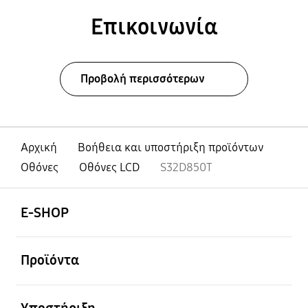
Επικοινωνία
Προβολή περισσότερων
Αρχική
Βοήθεια και υποστήριξη προϊόντων
Οθόνες
Οθόνες LCD
S32D850T
Ανοίξτε
Footer Navigation
E-SHOP
Ανοίξτε
Προϊόντα
Ανοίξτε
Υποστήριξη