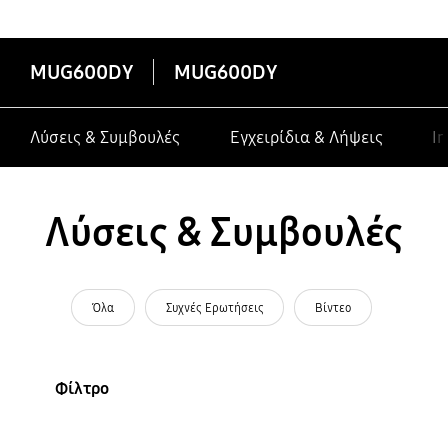
κατασκευαστές σε συσκευές Galaxy
MUG600DY
MUG600DY
Λύσεις & Συμβουλές
Εγχειρίδια & Λήψεις
In
Λύσεις & Συμβουλές
Όλα
Συχνές Ερωτήσεις
Βίντεο
Φίλτρο