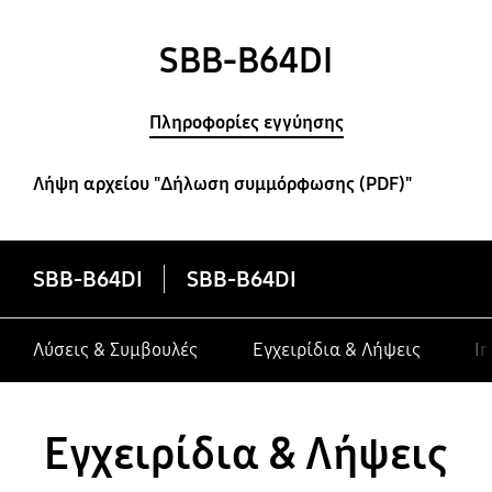
SBB-B64DI
Πληροφορίες εγγύησης
Λήψη αρχείου "Δήλωση συμμόρφωσης (PDF)"
SBB-B64DI
SBB-B64DI
Λύσεις & Συμβουλές
Εγχειρίδια & Λήψεις
In
Εγχειρίδια & Λήψεις