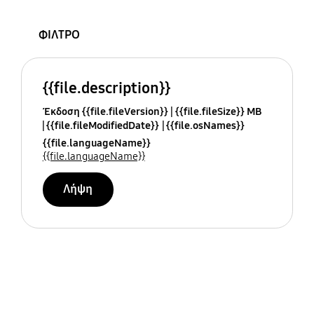
ΦΙΛΤΡΟ
{{file.description}}
Έκδοση {{file.fileVersion}}
{{file.fileSize}} MB
{{file.fileModifiedDate}}
{{file.osNames}}
{{file.languageName}}
{{file.languageName}}
Λήψη