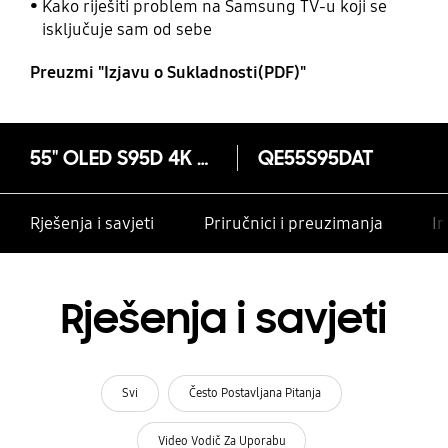
Kako riješiti problem na Samsung TV-u koji se
isključuje sam od sebe
Preuzmi "Izjavu o Sukladnosti(PDF)"
55" OLED S95D 4K Tizen OS Smart TV (2024)
QE55S95DAT
Rješenja i savjeti
Priručnici i preuzimanja
In
Rješenja i savjeti
Svi
Često Postavljana Pitanja
Video Vodič Za Uporabu