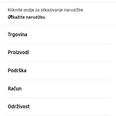
Kliknite ovdje za otkazivanje narudžbe
Otkažite narudžbu
Otvori
Footer Navigation
Trgovina
Otvori
Proizvodi
Otvori
Podrška
Otvori
Račun
Otvori
Održivost
Otvori