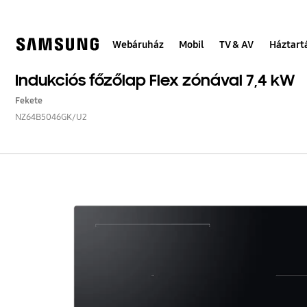
Skip
to
content
Webáruház
Mobil
TV & AV
Háztart
Indukciós főzőlap Flex zónával 7,4 kW
Fekete
NZ64B5046GK/U2