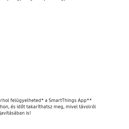
bárhol felügyelheted* a SmartThings App**
on, és időt takaríthatsz meg, mivel távolról
javításában is!