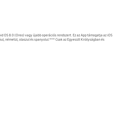
 OS 8.0 (Oreo) vagy újabb operációs rendszert. Ez az App támogatja az iOS
ul, németül, olaszul és spanyolul.*** Csak az Egyesült Királyságban és