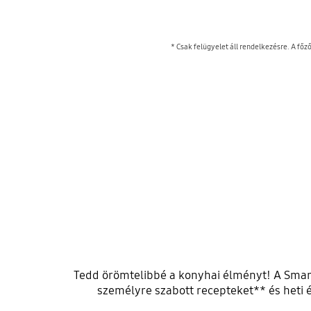
* Csak felügyelet áll rendelkezésre. A fő
Tedd örömtelibbé a konyhai élményt! A Smart
személyre szabott recepteket** és heti ét