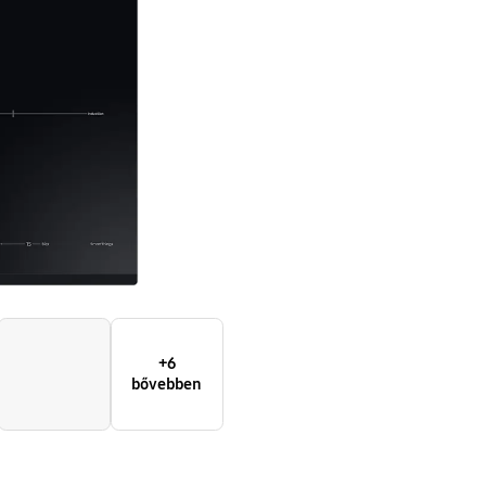
+6
bővebben