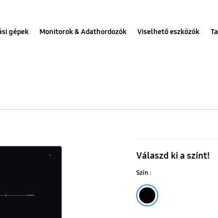
ási gépek
Monitorok & Adathordozók
Viselhető eszközök
Ta
Indukciós
főzőlap
Válaszd ki a színt!
Flex
Szín :
zónával
7,4
Fekete
kW