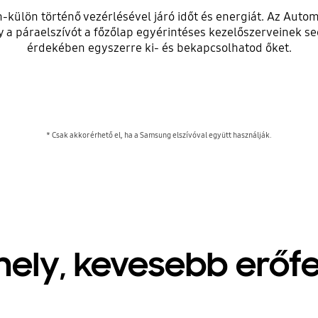
-külön történő vezérlésével járó időt és energiát. Az Auto
gy a páraelszívót a főzőlap egyérintéses kezelőszerveinek 
érdekében egyszerre ki- és bekapcsolhatod őket.
* Csak akkor érhető el, ha a Samsung elszívóval együtt használják.
hely, kevesebb erőfe