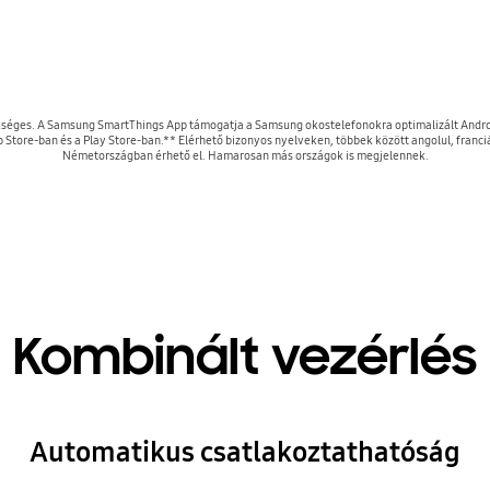
kséges. A Samsung SmartThings App támogatja a Samsung okostelefonokra optimalizált Android
 Store-ban és a Play Store-ban.** Elérhető bizonyos nyelveken, többek között angolul, franciá
Németországban érhető el. Hamarosan más országok is megjelennek.
Kombinált vezérlés
Automatikus csatlakoztathatóság