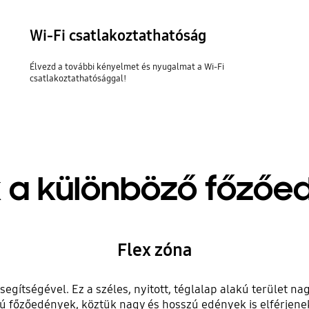
Wi-Fi csatlakoztathatóság
Élvezd a további kényelmet és nyugalmat a Wi-Fi
csatlakoztathatósággal!
ik a különböző főző
Flex zóna
 segítségével. Ez a széles, nyitott, téglalap alakú terület 
főzőedények, köztük nagy és hosszú edények is elférjenek 