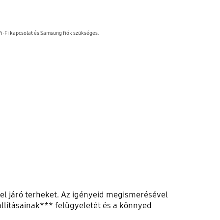
Wi-Fi kapcsolat és Samsung fiók szükséges.
el járó terheket. Az igényeid megismerésével
eállításainak*** felügyeletét és a könnyed