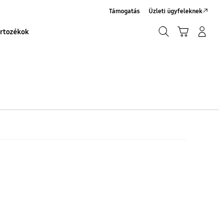
Támogatás
Üzleti ügyfeleknek
Keresés
Kosár
Bejelentkezés/Regisztráció
rtozékok
Keresés