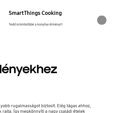
SmartThings Cooking
Tedd örömtelibbé a konyhai élményt!
edényekhez
nagyobb rugalmasságot biztosít. Elég tágas ahhoz,
rajta. Így megkönnyíti a nagy családi ételek