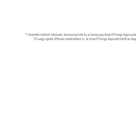
* Vezeték nélküli hálózat, Samsung fiók és a Samsung SmartThings App szü
13 vagy újabb iPhone modelleket is. A SmartThings App elérhető az App