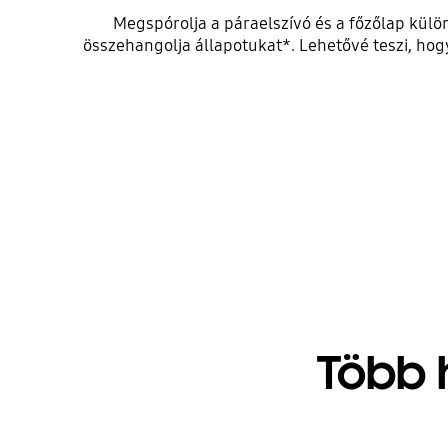
Megspórolja a páraelszívó és a főzőlap külön
összehangolja állapotukat*. Lehetővé teszi, ho
Több 