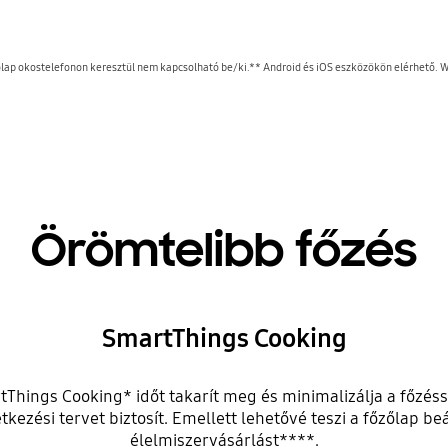
zőlap okostelefonon keresztül nem kapcsolható be/ki.** Android és iOS eszközökön elérhető. 
Örömtelibb főzés
SmartThings Cooking
Things Cooking* időt takarít meg és minimalizálja a főzéss
kezési tervet biztosít. Emellett lehetővé teszi a főzőlap b
élelmiszervásárlást****.