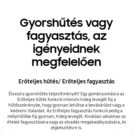
Gyorshűtés vagy
fagyasztás, az
igényeidnek
megfelelően
Erőteljes hűtés/ Erőteljes fagyasztás
Élvezd a gyorshűtés teljesítményét! Egy gombnyomásra az
Erőteljes hűtés funkció intenzív hideg levegőt fúj a
hűtőszekrénybe, hogy gyorsan lehűtse a bevásárlást vagy a
kedvenc italaidat. Az Erőteljes fagyasztás funkció pedig a
mélyhűtőbe fúj gyorsan, hideg levegőt. Kiválóan alkalmas az
ételek fagyasztására vagy az olvadás megakadályozására, és
jégkészítésre is.
Previous
Next