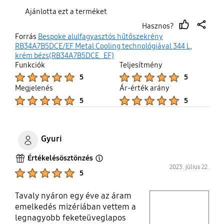
Szinte hallani sem lehet hogy dolgozik!
Ajánlotta ezt a terméket
Hasznos?
thumb
share
Forrás
Bespoke alulfagyasztós hűtőszekrény
up
RB34A7B5DCE/EF Metal Cooling technológiával 344 L,
krém bézs(RB34A7B5DCE_EF)
Funkciók
Teljesítmény
Product Ratings :
Product Ratings :
5
5
Megjelenés
Ár-érték arány
Product Ratings :
Product Ratings :
5
5
Gyuri
Értékelésösztönzés
Open Tooltip Layer
2023. július 22.
Product Ratings :
5
Tavaly nyáron egy éve az áram
play video
emelkedés mizériában vettem a
legnagyobb feketeüveglapos
Layer popup open