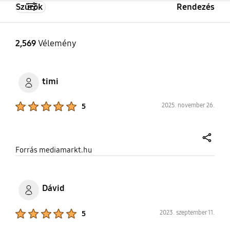
Szűrők
Rendezés
2,569
Vélemény
timi
Product Ratings :
2025. november 26.
5
share
Forrás mediamarkt.hu
Dávid
Product Ratings :
2023. szeptember 11.
5