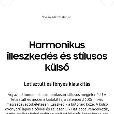
*Belső adatok alapján.
Harmonikus
illeszkedés és stílusos
külső
Letisztult és fényes kialakítás
Adj az otthonodnak harmonikusan stílusos megjelenést! A
letisztult és modern kialakítás, a sztenderd 600mm-es
mélységével tökéletesen illeszkedik a bútoraid közé. A külső
gyönyörű lapos ajtókkal és Teljesen Sík Hátlappal rendelkezik,
a minimalista belső pedig egy rejtett kijelzőt, lapos borpolcot