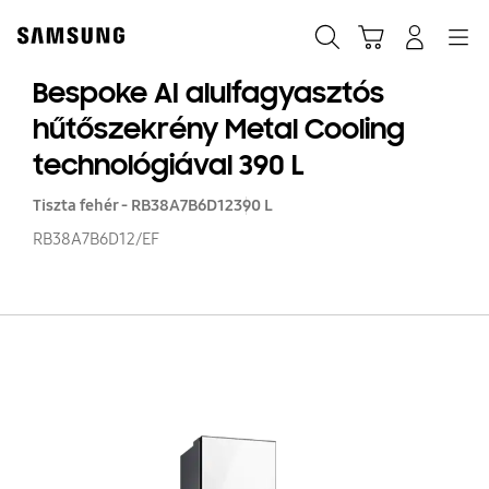
Skip
to
Keresés
Kosár
Bejelentkezés
Navigation
content
Bespoke AI alulfagyasztós
hűtőszekrény Metal Cooling
technológiával 390 L
Tiszta fehér - RB38A7B6D12
390 L
RB38A7B6D12/EF
B
AI
al
hű