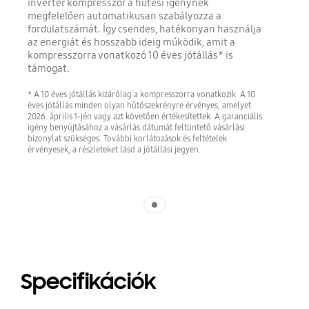
inverter kompresszor a hűtési igénynek
megfelelően automatikusan szabályozza a
fordulatszámát. Így csendes, hatékonyan használja
az energiát és hosszabb ideig működik, amit a
kompresszorra vonatkozó 10 éves jótállás* is
támogat.
* A 10 éves jótállás kizárólag a kompresszorra vonatkozik. A 10
éves jótállás minden olyan hűtőszekrényre érvényes, amelyet
2026. április 1-jén vagy azt követően értékesítettek. A garanciális
igény benyújtásához a vásárlás dátumát feltüntető vásárlási
bizonylat szükséges. További korlátozások és feltételek
érvényesek, a részleteket lásd a jótállási jegyen.
Indicator 1
Specifikációk