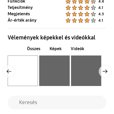
Funkciók
4.4
Teljesítmény
Product Ratings :
4.1
Megjelenés
Product Ratings :
4.3
Ár-érték arány
Product Ratings :
4.1
Vélemények képekkel és videókkal
Összes
Képek
Videók
Layer popup open
Layer popup open
Layer popup open
Previous
Next