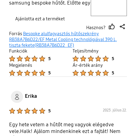
samsung bespoke hűtőt. Előtte egy
18 éves mükődő akkoriban egy
bespoke értékű tudású hűtő
Ajánlotta ezt a terméket
szintén samsung-ot váltott ki. Az
Hasznos?
biztos azzal sem volt soha gond
thumb
share
Forrás
Bespoke alulfagyasztós hűtőszekrény
mindig tette a dolgát. Ezért lett
up
RB38A7B6D22/EF Metal Cooling technológiával 390 L,
másodjára is samsung a szintén
tiszta fekete(RB38A7B6D22_EF)
premium kategóriából.
Funkciók
Teljesítmény
Product Ratings :
Product Ratings :
5
5
Megjelenés
Ár-érték arány
Product Ratings :
Product Ratings :
5
5
Erika
Product Ratings :
2023. július 22.
5
Egy hete vetem a hűtőt meg vagyok elégedve
vele.Halk! Ajálom mindenkinek ezt a fajtát! Nem