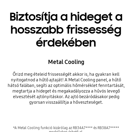
Biztosítja a hideget a
hosszabb frissesség
érdekében
Metal Cooling
Őrizd meg ételeid frissességét akkor is, ha gyakran kell
nyitogatnod a hűtő ajtaját! A Metal Cooling panel, a hűtő
hátsó falában, segíti az optimális hőmérséklet fenntartását,
megtartja a hideget és megakadályozza a hűvös levegő
elvesztését ajtónyitáskor. Az ajtó bezáródásakor pedig
gyorsan visszaállítja a hőveszteséget.
*A Metal Cooling funkció kizárólag az RB34A7**** és RB38A7*****
modelleken érhető el.