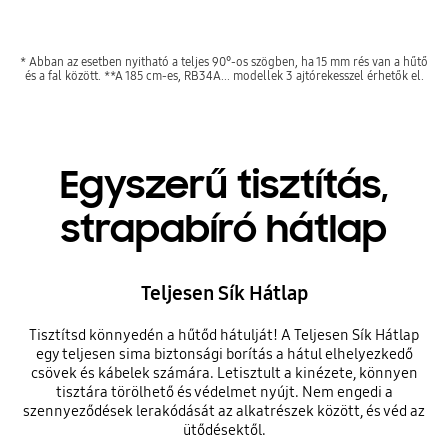
* Abban az esetben nyitható a teljes 90°-os szögben, ha 15 mm rés van a hűtő
és a fal között. **A 185 cm-es, RB34A... modellek 3 ajtórekesszel érhetők el.
Egyszerű tisztítás,
strapabíró hátlap
Teljesen Sík Hátlap
Tisztítsd könnyedén a hűtőd hátulját! A Teljesen Sík Hátlap
egy teljesen sima biztonsági borítás a hátul elhelyezkedő
csövek és kábelek számára. Letisztult a kinézete, könnyen
tisztára törölhető és védelmet nyújt. Nem engedi a
szennyeződések lerakódását az alkatrészek között, és véd az
ütődésektől.