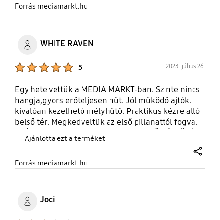
share
Forrás mediamarkt.hu
WHITE RAVEN
Product Ratings :
2023. július 26.
5
Egy hete vettük a MEDIA MARKT-ban. Szinte nincs
hangja,gyors erőteljesen hűt. Jól működő ajtók.
kiválóan kezelhető mélyhűtő. Praktikus kézre alló
belső tér. Megkedveltük az első pillanattól fogva.
AJÁNLOM MINDENKINEK , NAGYON JŐ KÉSZÜLÉK.
Ajánlotta ezt a terméket
share
Forrás mediamarkt.hu
Joci
Product Ratings :