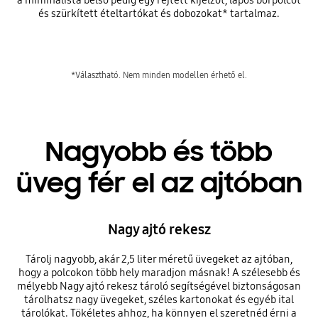
és szürkített ételtartókat és dobozokat* tartalmaz.
*Választható. Nem minden modellen érhető el.
Nagyobb és több
üveg fér el az ajtóban
Nagy ajtó rekesz
Tárolj nagyobb, akár 2,5 liter méretű üvegeket az ajtóban,
hogy a polcokon több hely maradjon másnak! A szélesebb és
mélyebb Nagy ajtó rekesz tároló segítségével biztonságosan
tárolhatsz nagy üvegeket, széles kartonokat és egyéb ital
tárolókat. Tökéletes ahhoz, ha könnyen el szeretnéd érni a