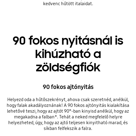
kedvenc hűtött italaidat.
90 fokos nyitásnál is
kihúzható a
zöldségfiók
90 fokos ajtónyitás
Helyezd oda a hűtőszekrényt, ahova csak szeretnéd, anélkül,
hogy falak akadályoznának! A 90 fokos ajtónyitás kialakítása
lehetővé teszi, hogy az ajtót 90°-ban kinyisd anélkül, hogy az
megakadna a falban*. Tehát a neked megfelelő helyre
helyezheted, úgy, hogy az ajtó teljesen kinyitható marad, és
síkban felfekszik a falra.