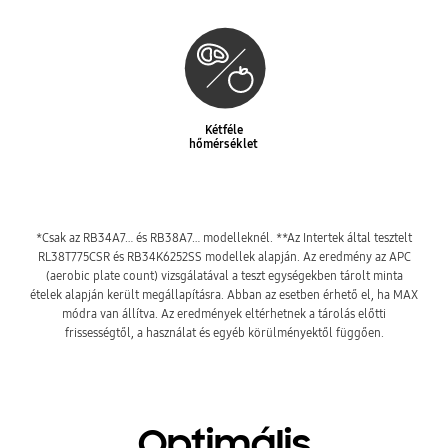
Kétféle
hőmérséklet
*Csak az RB34A7… és RB38A7… modelleknél. **Az Intertek által tesztelt
RL38T775CSR és RB34K6252SS modellek alapján. Az eredmény az APC
(aerobic plate count) vizsgálatával a teszt egységekben tárolt minta
ételek alapján került megállapításra. Abban az esetben érhető el, ha MAX
módra van állítva. Az eredmények eltérhetnek a tárolás előtti
frissességtől, a használat és egyéb körülményektől függően.
Optimális