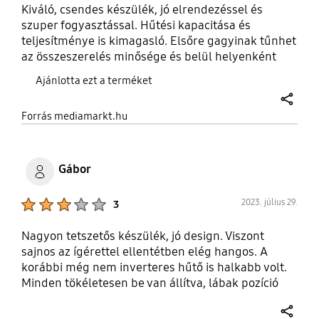
Kiváló, csendes készülék, jó elrendezéssel és
szuper fogyasztással. Hűtési kapacitása és
teljesítménye is kimagasló. Elsőre gagyinak tűnhet
az összeszerelés minősége és belül helyenként
elég koszos is, de egy alapos áttörléssel tipp-topp
Ajánlotta ezt a terméket
hófehér lesz minden.
share
Forrás mediamarkt.hu
Gábor
Product Ratings :
2023. július 29.
3
Nagyon tetszetős készülék, jó design. Viszont
sajnos az ígérettel ellentétben elég hangos. A
korábbi még nem inverteres hűtő is halkabb volt.
Minden tökéletesen be van állítva, lábak pozíció
stb. Ez nagy csalódás, pedig egy kiváló hűtő
lehetne.