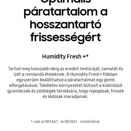
páratartalom a
hosszantartó
frissességért
Humidity Fresh +*
Tartsd meg hosszabb ideig az eredeti textúráját, zamatát és
ízét a romlandó ételeknek. A Humidity Fresh+ fiókban
egyszerűen beállíthatod a páratartalmat egy gomb
elforgatásával. Tökéletes környezetet biztosít a különböző
gyümölcsök és zöldségek tárolására, hogy ropogósak, frissek
és lédúsak maradjanak.
* csak az RB34A7… és RB38A7… modelleknél.