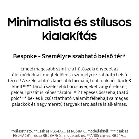
Minimalista és stílusos
kialakítás
Bespoke - Személyre szabható belső tér*
Emeld magasabb szintre a hűtőszekrényedet az
életmódodnak megfelelően, a személyre szabható belső
térrel! A szélesebb és laposabb formájú, többfunkciós Rack &
Shelf™** tároló szélesebb borosüvegeket vagy ételeket,
például pizzát is képes tárolni. A 2 Lépéses összehajtható
polc*** be- és kicsúsztatható, valamit félbehajtva magas
palackok és nagy méretű tárgyak tárolására is alkalmas.
*Választható. **Csak az RB34A7… és RB38A7… modelleknél. *** csak az
RB34A6B1… és az RB38A7B6… modelleknél. **A 185 cm-es, RB34A...