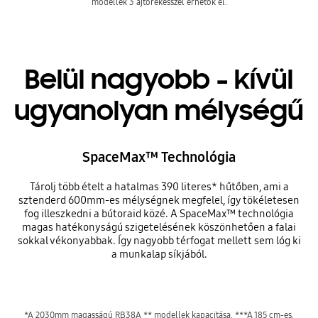
modellek 3 ajtórekesszel érhetők el.
Belül nagyobb - kívül
ugyanolyan mélységű
SpaceMax™ Technológia
Tárolj több ételt a hatalmas 390 literes* hűtőben, ami a
sztenderd 600mm-es mélységnek megfelel, így tökéletesen
fog illeszkedni a bútoraid közé. A SpaceMax™ technológia
magas hatékonyságú szigetelésének köszönhetően a falai
sokkal vékonyabbak. Így nagyobb térfogat mellett sem lóg ki
a munkalap síkjából.
*A 2030mm magasságú RB38A ** modellek kapacitása. ***A 185 cm-es,