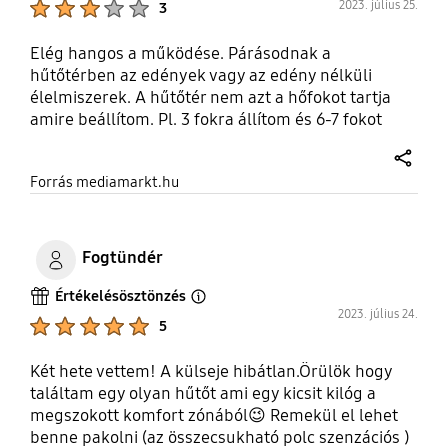
2023. július 25.
3
Elég hangos a működése. Párásodnak a
hűtőtérben az edények vagy az edény nélküli
élelmiszerek. A hűtőtér nem azt a hőfokot tartja
amire beállítom. Pl. 3 fokra állítom és 6-7 fokot
mérek benne.
share
Forrás mediamarkt.hu
Fogtündér
Értékelésösztönzés
Open Tooltip Layer
2023. július 24.
Product Ratings :
5
Két hete vettem! A külseje hibátlan.Örülök hogy
találtam egy olyan hűtőt ami egy kicsit kilóg a
megszokott komfort zónából😉 Remekül el lehet
benne pakolni (az összecsukható polc szenzációs )