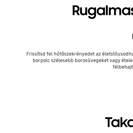
Rugalmas
Frissítsd fel hűtőszekrényedet az életstílusod
borpolc szélesebb borosüvegeket vagy ételeke
félbehaj
Taka