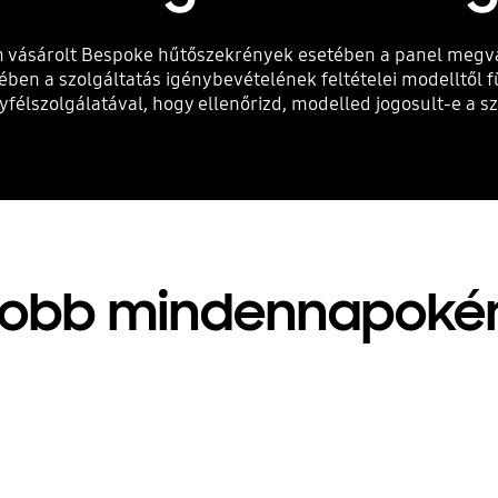
után vásárolt Bespoke hűtőszekrények esetében a panel megvá
ben a szolgáltatás igénybevételének feltételei modelltől f
élszolgálatával, hogy ellenőrizd, modelled jogosult-e a sz
Jobb mindennapokér