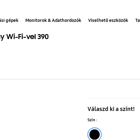
ási gépek
Monitorok & Adathordozók
Viselhető eszközök
Ta
 Wi-Fi-vel 390
Bespoke
AI
Válaszd ki a színt!
alulfagyaszt
Szín :
hűtőszekrén
Wi-
Fekete grafit