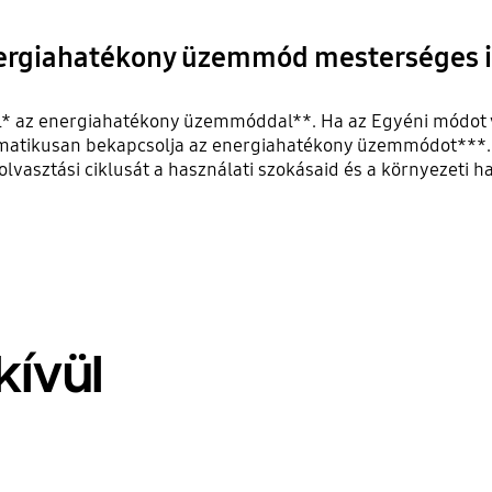
ergiahatékony üzemmód mesterséges in
l* az energiahatékony üzemmóddal**. Ha az Egyéni módot v
utomatikusan bekapcsolja az energiahatékony üzemmódot***.
olvasztási ciklusát a használati szokásaid és a környezeti h
kívül