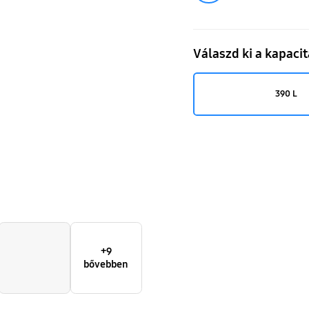
Fi-
vel
Válaszd ki a kapacit
390
L
390 L
+9
bővebben