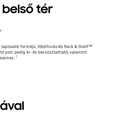
belső tér
r
és laposabb formájú, többfunkciós Rack & Shelf™
tó polc pedig ki- és becsúsztatható, valamint
1
lkalmas.
iával