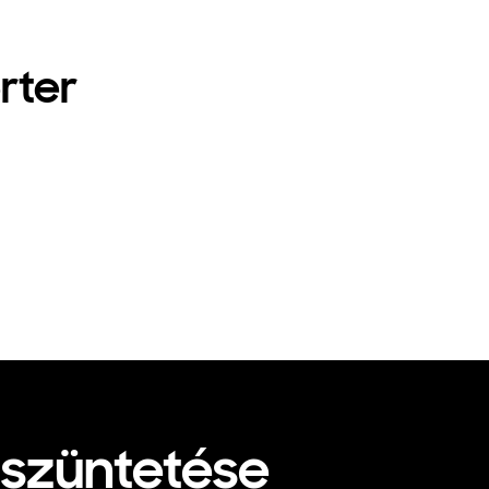
rter
gszüntetése