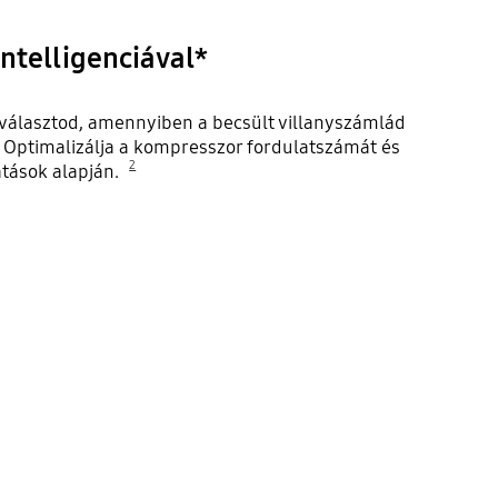
telligenciával*
álasztod, amennyiben a becsült villanyszámlád
 Optimalizálja a kompresszor fordulatszámát és
2
atások alapján.