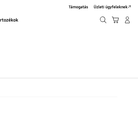
Támogatás
Üzleti ügyfeleknek
Keresés
Kosár
Bejelentkezés/Regisztráció
rtozékok
Keresés
ós
y