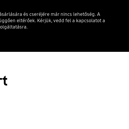
sárlására és cseréjére már nincs lehetőség. A
üggően eltérőek. Kérjük, vedd fel a kapcsolatot a
olgáltatásra.
t