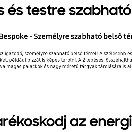
 és testre szabható 
Bespoke - Személyre szabható belső té
hoz igazodó, személyre szabható belső térrel! A szélesebb 
t, például pizzát is képes tárolni. A 2 lépéses, összehajtha
tva magas palackok és nagy méretű tárgyak tárolására is a
rékoskodj az energ