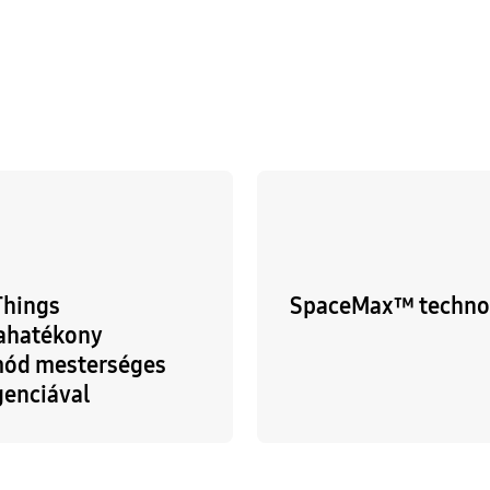
Things
SpaceMax™ techno
ahatékony
ód mesterséges
genciával