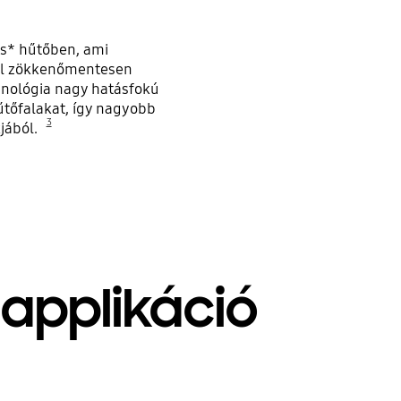
res* hűtőben, ami
al zökkenőmentesen
hnológia nagy hatásfokú
űtőfalakat, így nagyobb
3
kjából.
applikáció