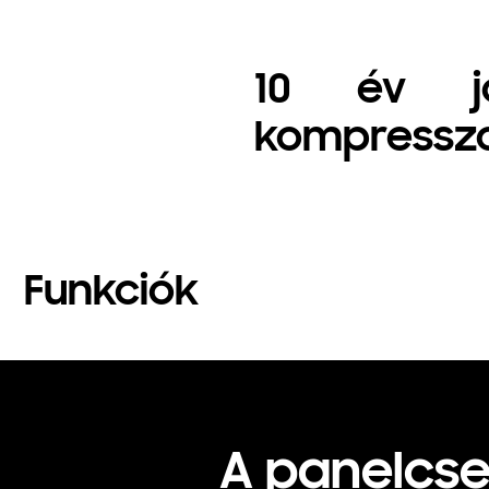
10 év jót
kompressz
Funkciók
A panelcse