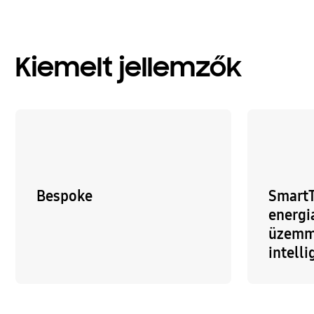
Kiemelt jellemzők
Bespoke
Smart
energi
üzemm
intelli