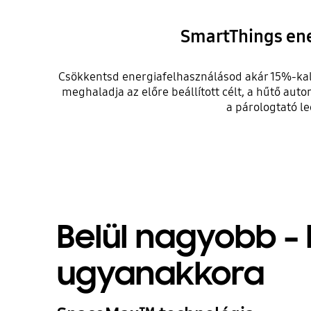
SmartThings en
Csökkentsd energiafelhasználásod akár 15%-ka
meghaladja az előre beállított célt, a hűtő a
a párologtató le
Belül nagyobb – 
ugyanakkora