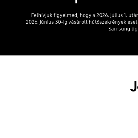
Felhívjuk figyelmed, hogy a 2026. július 1. 
2026. június 30-ig vásárolt hűtőszekrények eseté
Samsung ügyf