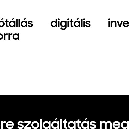
állás digitális inve
orra
re szolgáltatás me