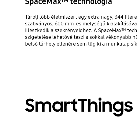
SpaceMax™ technológia
Tárolj több élelmiszert egy extra nagy, 344 lite
szabványos, 600 mm-es mélységű kialakításáv
illeszkedik a szekrényeidhez. A SpaceMax™ tec
szigetelése lehetővé teszi a sokkal vékonyabb h
belső tárhely ellenére sem lüg ki a munkalap sí
SmartThings 