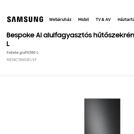
Skip
to
content
Webáruház
Mobil
TV & AV
Háztart
Bespoke AI alulfagyasztós hűtőszekrény
L
Fekete grafit
390 L
RB38C7B6DB1/EF