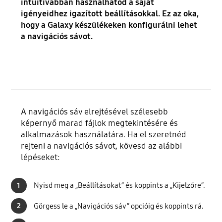
intuitívabban használhatod a saját
igényeidhez igazított beállításokkal. Ez az oka,
hogy a Galaxy készülékeken konfigurálni lehet
a navigációs sávot.
A navigációs sáv elrejtésével szélesebb
képernyő marad fájlok megtekintésére és
alkalmazások használatára. Ha el szeretnéd
rejteni a navigációs sávot, kövesd az alábbi
lépéseket:
1
Nyisd meg a „Beállításokat” és koppints a „Kijelzőre”.
2
Görgess le a „Navigációs sáv” opcióig és koppints rá.