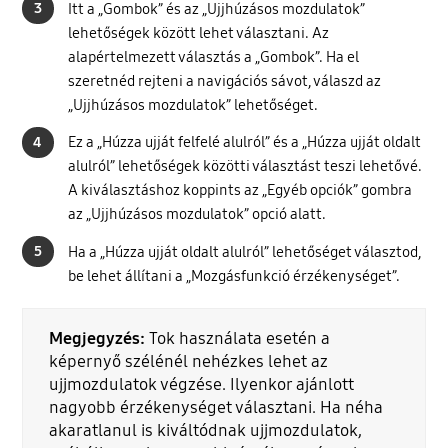
3
Itt a „Gombok” és az „Ujjhúzásos mozdulatok”
lehetőségek között lehet választani. Az
alapértelmezett választás a „Gombok”. Ha el
szeretnéd rejteni a navigációs sávot, válaszd az
„Ujjhúzásos mozdulatok” lehetőséget.
4
Ez a „Húzza ujját felfelé alulról” és a „Húzza ujját oldalt
alulról” lehetőségek közötti választást teszi lehetővé.
A kiválasztáshoz koppints az „Egyéb opciók” gombra
az „Ujjhúzásos mozdulatok” opció alatt.
5
Ha a „Húzza ujját oldalt alulról” lehetőséget választod,
be lehet állítani a „Mozgásfunkció érzékenységet”.
Megjegyzés:
Tok használata esetén a
képernyő szélénél nehézkes lehet az
ujjmozdulatok végzése. Ilyenkor ajánlott
nagyobb érzékenységet választani. Ha néha
akaratlanul is kiváltódnak ujjmozdulatok,