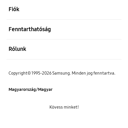
Fiók
kinyitás
Fenntarthatóság
kinyitás
Rólunk
Copyright© 1995-2026 Samsung. Minden jog fenntartva.
Magyarország/Magyar
Kövess minket!