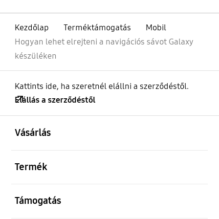
Kezdőlap
Terméktámogatás
Mobil
Hogyan lehet elrejteni a navigációs sávot Galaxy
készüléken
Kattints ide, ha szeretnél elállni a szerződéstől.
Elállás a szerződéstől
kinyitás
Footer Navigation
Vásárlás
kinyitás
Termék
kinyitás
Támogatás
kinyitás