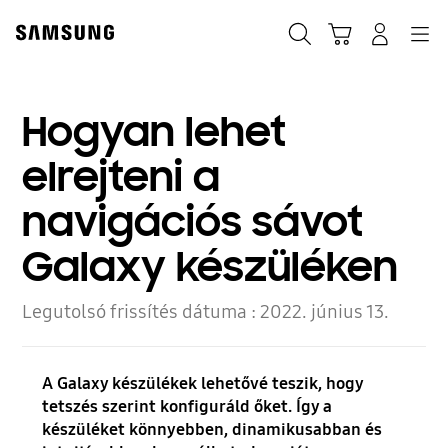
Skip
to
Keresés
Kosár
Bejelentkezés
Navigation
content
Hogyan lehet
elrejteni a
navigációs sávot
Galaxy készüléken
Legutolsó frissítés dátuma :
2022. június 13.
A Galaxy készülékek lehetővé teszik, hogy
tetszés szerint konfiguráld őket. Így a
készüléket könnyebben, dinamikusabban és