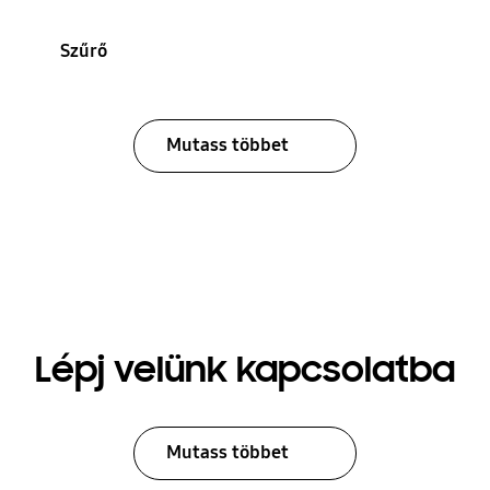
Szűrő
Mutass többet
Lépj velünk kapcsolatba
Mutass többet