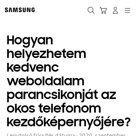
Skip
to
Keresés
Kosár
Bejelentkezés
Navigation
content
Hogyan
helyezhetem
kedvenc
weboldalam
parancsikonját az
okos telefonom
kezdőképernyőjére?
Legutolsó frissítés dátuma :
2020. szeptember