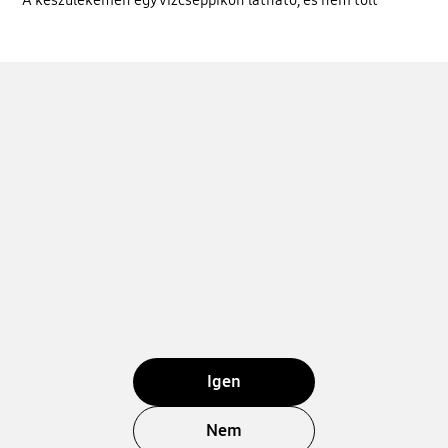
A készülékemen egy vízcseppikon látható, és nem tölt
Igen
Nem