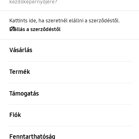
kezdőképernyőjére?
Kattints ide, ha szeretnél elállni a szerződéstől.
Elállás a szerződéstől
kinyitás
Footer Navigation
Vásárlás
kinyitás
Termék
kinyitás
Támogatás
kinyitás
Fiók
kinyitás
Fenntarthatóság