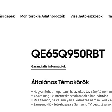
ási gépek
Monitorok & Adathordozók
Viselhető eszközök
Ta
QE65Q950RBT
Garanciális információk
Általános Témakörök
Hogyan lehet megoldani, ha az okos távirányító nem 
A Samsung TV internetkapcsolatának hibaelhárítása
Mi a teendő, ha valamilyen alkalmazás nem működik 
Samsung-fiók létrehozása a Samsung TV beállítása so