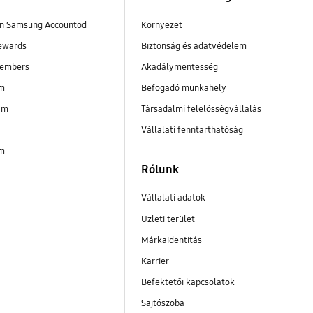
en Samsung Accountod
Környezet
ewards
Biztonság és adatvédelem
embers
Akadálymentesség
im
Befogadó munkahely
am
Társadalmi felelősségvállalás
Vállalati fenntarthatóság
im
Rólunk
Vállalati adatok
Üzleti terület
Márkaidentitás
Karrier
Befektetői kapcsolatok
Sajtószoba