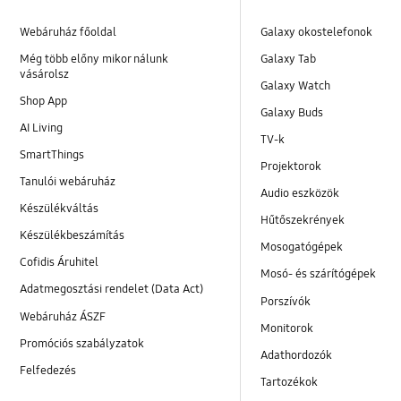
Webáruház főoldal
Galaxy okostelefonok
Még több előny mikor nálunk
Galaxy Tab
vásárolsz
Galaxy Watch
Shop App
Galaxy Buds
AI Living
TV-k
SmartThings
Projektorok
Tanulói webáruház
Audio eszközök
Készülékváltás
Hűtőszekrények
Készülékbeszámítás
Mosogatógépek
Cofidis Áruhitel
Mosó- és szárítógépek
Adatmegosztási rendelet (Data Act)
Porszívók
Webáruház ÁSZF
Monitorok
Promóciós szabályzatok
Adathordozók
Felfedezés
Tartozékok