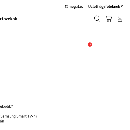
Támogatás
Üzleti ügyfeleknek
Keresés
Kosár
Bejelentkezés/Regisztráció
rtozékok
Keresés
3
Értesítés
működik?
a Samsung Smart TV-n?
rán