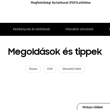
Megfelelőségi Nyilatkozat (PDF)Letöltése
Kézikönyvek és letöltések
Interaktív útmutató
Megoldások és tippek
Összes
GYIK
Útmutató Videó
Mutass többet