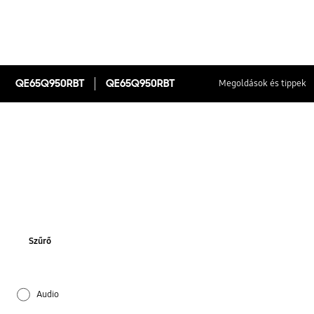
QE65Q950RBT
QE65Q950RBT
Megoldások és tippek
Szűrő
Audio