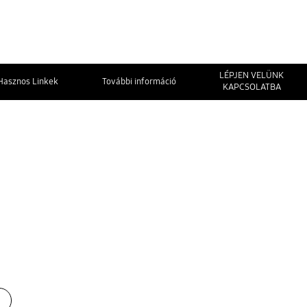
LÉPJEN VELÜNK
Hasznos Linkek
További információ
KAPCSOLATBA