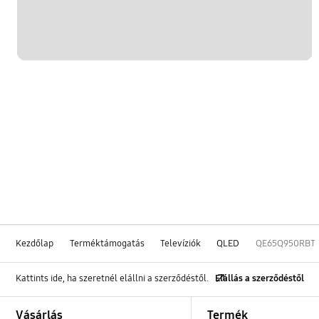
Kezdőlap
Terméktámogatás
Televíziók
QLED
QE65Q950RBT
Kattints ide, ha szeretnél elállni a szerződéstől.
Elállás a szerződéstől
Footer Navigation
Vásárlás
Termék