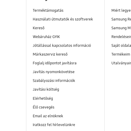
Terméktámogatás
Miért legy
Használati útmutatók és szoftverek
Samsung R
Kereső
Samsung M
Webáruház GYIK
Rendelése
Jótállással kapcsolatos információ
Saját oldal
Márkaszerviz kereső
Termékeim
Foglalj időpontot javításra
Utalványa
Javítás nyomonkövetése
Szabályozási információk
Javítási költség
Elérhetőség
Élő csevegés
Email az elnöknek
Iratkozz fel hírlevelünkre