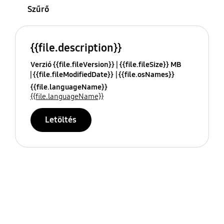
Szűrő
{{file.description}}
Verzió {{file.fileVersion}}
{{file.fileSize}} MB
{{file.fileModifiedDate}}
{{file.osNames}}
{{file.languageName}}
{{file.languageName}}
Letöltés