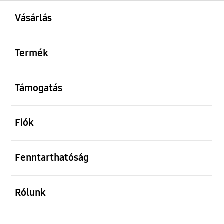
kinyitás
Footer Navigation
Vásárlás
kinyitás
Termék
kinyitás
Támogatás
kinyitás
Fiók
kinyitás
Fenntarthatóság
kinyitás
Rólunk