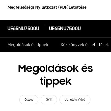
Megfelelőségi Nyilatkozat (PDF)Letöltése
UE65NU7500U
UE65NU7500U
Megoldások és tippek
Kézikönyvek és letöltések
Megoldások és
tippek
Összes
GYIK
Útmutató Videó