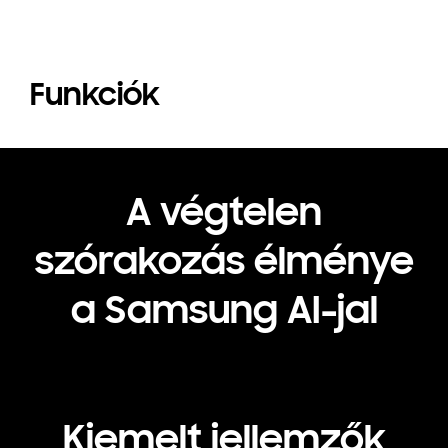
Funkciók
A végtelen
szórakozás élménye
a Samsung AI-jal
Playing video
Kiemelt jellemzők