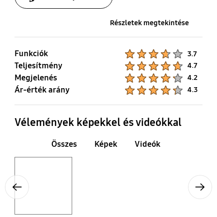
távirányító alkalmazás
Támogatott
Részletek megtekintése
Zigbee / Thread modul
Hálózati kábel
Funkciók
Product Ratings :
3.7
Dongle Támogatott
Igen
Teljesítmény
Product Ratings :
4.7
Megjelenés
Product Ratings :
4.2
Ár-érték arány
Product Ratings :
4.3
Vélemények képekkel és videókkal
Összes
Képek
Videók
Layer popup open
Previous
Next