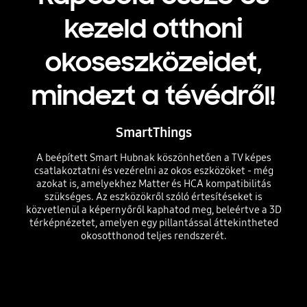
kezeld otthoni
okoseszközeidet,
mindezt a tévédről!
SmartThings
A beépített Smart Hubnak köszönhetően a TV képes
csatlakoztatni és vezérelni az okos eszközöket - még
azokat is, amelyekhez Matter és HCA kompatibilitás
szükséges. Az eszközökről szóló értesítéseket is
közvetlenül a képernyőről kaphatod meg, beleértve a 3D
térképnézetet, amelyen egy pillantással áttekintheted
okosotthonod teljes rendszerét.
Playing video