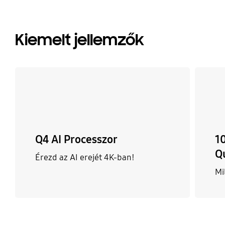
Kiemelt jellemzők
Q4 AI Processzor
1
Q
Érezd az AI erejét 4K-ban!
Mi