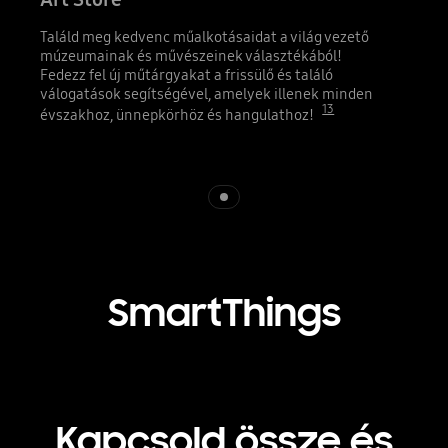
Találd meg kedvenc műalkotásaidat a világ vezető
múzeumainak és művészeinek választékából!
Fedezz fel új műtárgyakat a frissülő és találó
válogatások segítségével, amelyek illenek minden
13
évszakhoz, ünnepkörhöz és hangulathoz!
Indicator 1
SmartThings
Kapcsold össze és