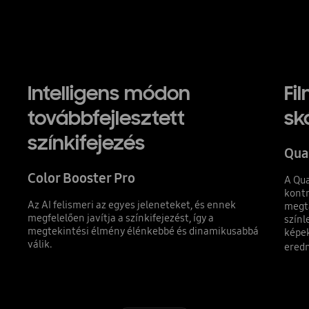
Intelligens módon
Fi
továbbfejlesztett
sk
színkifejezés
Qua
Color Booster Pro
A Qua
kontr
Az AI felismeri az egyes jeleneteket, és ennek
megt
megfelelően javítja a színkifejezést, így a
színl
megtekintési élmény élénkebbé és dinamikusabbá
képek
válik.
ered
Indicator 1
Indicator 2
Indicator 3
Indicator 4