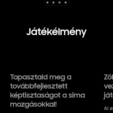
Játékélmény
Tapasztald meg a
Zö
továbbfejlesztett
ve
képtisztaságot a sima
já
mozgásokkal!
AI 