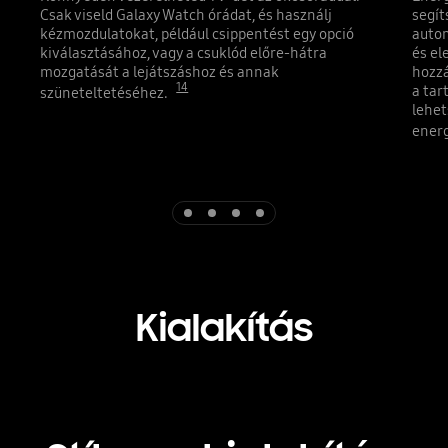
Csak viseld Galaxy Watch órádat, és használj
segít
kézmozdulatokat, például csippentést egy opció
autom
kiválasztásához, vagy a csuklód előre-hátra
és el
mozgatását a lejátszáshoz és annak
hozzá
14
a tar
szüneteltetéséhez.
lehet
energ
Indicator 1
Indicator 2
Indicator 3
Indicator 4
Kialakítás