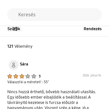
Szűrők
Rendezés
121
Vélemény
Sára
Product Ratings :
2026. július 16.
3
Válaszd ki a méretet! : 55"
Nincs hozzá érthető, bővebb használati utasítás.
Egy idősebb ember elbajlódik a beállítással.A
távirányitó kezelese is furcsa először a
hagyományos után. Viszont szép a képe, jó a