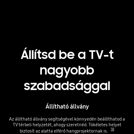
Playing video
Állítsd be a TV-t
nagyobb
szabadsággal
Állítható állvány
Az állítható állvány segítségével könnyedén beállíthatod a
TV térbeli helyzetét, ahogy szeretnéd. Tökéletes helyet
18
biztosít az alatta elférő hangprojektornak is.