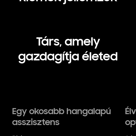
Társ, amely
gazdagítja életed
Egy okosabb hangalapú
Él
asszisztens
op