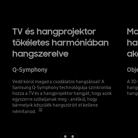
TV és hangprojektor
Ma
tökéletes harmóniában
ha
hangszerelve
ak
Q-Symphony
Obje
Vedd körül magad a csodálatos hangzással! A
A 3D 
Samsung Q-Symphony technológiája szinkronba
hangg
hozza a TV és a hangprojektor hangját, hogy azok
hang
egyszerre szólaljanak meg - anélkül, hogy
bármelyik készülék hangszóróit el kellene
10
némítanod.
Indicator 1
Indicator 2