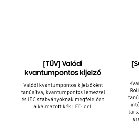
[TÜV] Valódi
[
kvantumpontos kijelző
Kva
Valódi kvantumpontos kijelzőként
RoH
tanúsítva, kvantumpontos lemezzel
tanú
és IEC szabványoknak megfelelően
int
alkalmazott kék LED-del.
tart
er