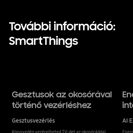
További információ:
SmartThings
Gesztusok az okosórával
En
történő vezérléshez
in
Gesztusvezérlés
AI 
Könnyedén vezérelheted TV-det az okosóráddal.
Ener