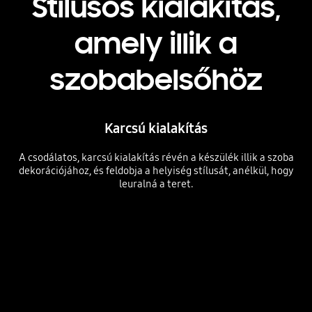
Stílusos kialakítás,
amely illik a
szobabelsőhöz
Karcsú kialakítás
A csodálatos, karcsú kialakítás révén a készülék illik a szoba
dekorációjához, és feldobja a helyiség stílusát, anélkül, hogy
leuralná a teret.
Stílusos kialakítás, amely illik a szobabelsőhöz