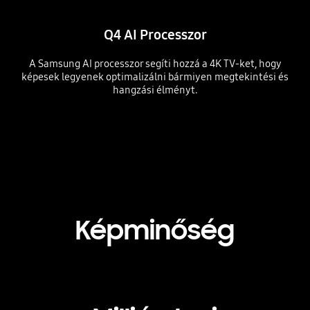
Q4 AI Processzor
A Samsung AI processzor segíti hozzá a 4K TV-ket, hogy
képesek legyenek optimalizálni bármiyen megtekintési és
hangzási élményt.
Playing video
Képminőség