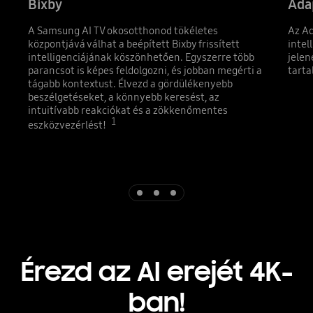
Bixby
Ada
A Samsung AI TV okosotthonod tökéletes
Az Ad
központjává válhat a beépített Bixby frissített
intel
intelligenciájának köszönhetően. Egyszerre több
jelen
parancsot is képes feldolgozni, és jobban megérti a
tarta
tágabb kontextust. Élvezd a gördülékenyebb
beszélgetéseket, a könnyebb keresést, az
intuitívabb reakciókat és a zökkenőmentes
1
eszközvezérlést!
Indicator 1
Indicator 2
Indicator 3
Érezd az AI erejét 4K-
ban!