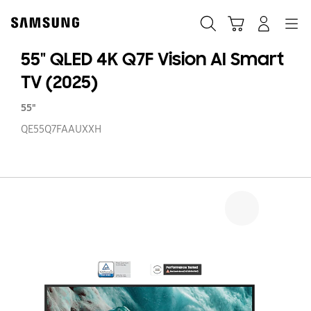
Skip
to
Keresés
Kosár
Bejelentkezés
Navigation
content
55" QLED 4K Q7F Vision AI Smart
TV (2025)
55"
QE55Q7FAAUXXH
55
Q
4
Q
Vi