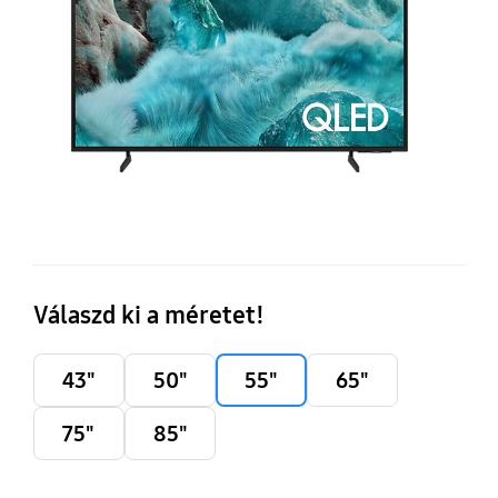
AI
S
T
(2
Válaszd ki a méretet!
43"
50"
55"
65"
75"
85"