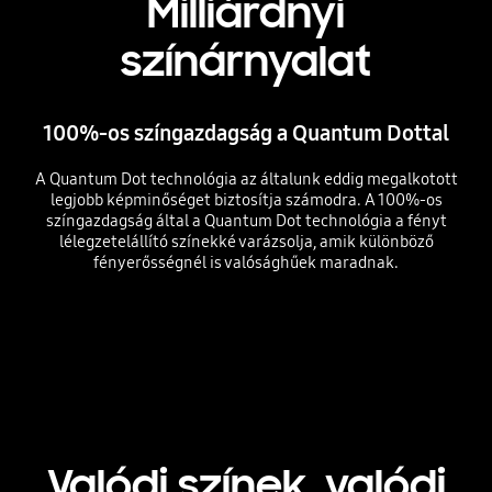
Milliárdnyi
színárnyalat
100%-os színgazdagság a Quantum Dottal
A Quantum Dot technológia az általunk eddig megalkotott
legjobb képminőséget biztosítja számodra. A 100%-os
színgazdagság által a Quantum Dot technológia a fényt
lélegzetelállító színekké varázsolja, amik különböző
fényerősségnél is valósághűek maradnak.
Playing video
Valódi színek, valódi