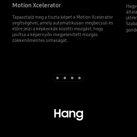
Motion Xcelerator
Hagyd
által
Tapasztald meg a tiszta képet a Motion Xcelerator
játék
segítségével, amely automatikusan megbecsüli és
Szaba
előre jelzi a képkockák közötti mozgást, hogy
gondo
javítsa a képernyőn megjelenített mozgás
zökkenőmentes simaságát.
Indicator 1
Indicator 2
Indicator 3
Indicator 4
Hang
Playing video