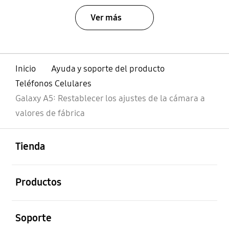
Ver más
Inicio
Ayuda y soporte del producto
Teléfonos Celulares
Galaxy A5: Restablecer los ajustes de la cámara a
valores de fábrica
abierto
Footer Navigation
Tienda
abierto
Productos
abierto
Soporte