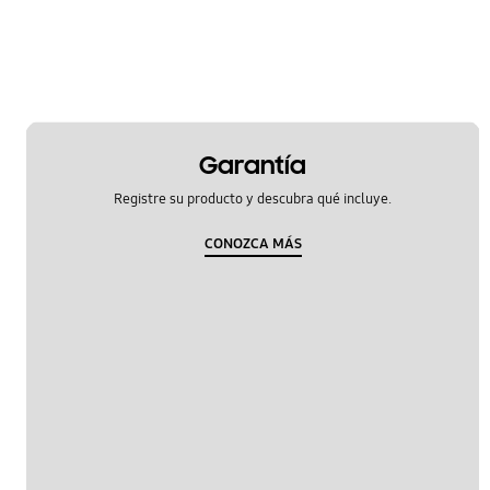
Ruido y vibración
Temperatura
instalación & operación
operación
Garantía
Registre su producto y descubra qué incluye.
OT_Others
CONOZCA MÁS