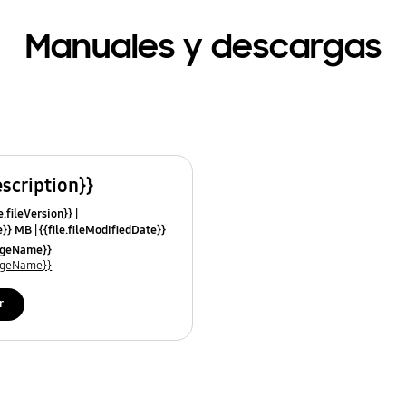
Manuales y descargas
escription}}
e.fileVersion}}
ze}} MB
{{file.fileModifiedDate}}
mes}}
uageName}}
uageName}}
r