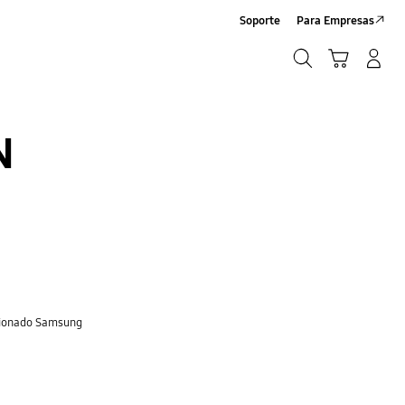
Soporte
Para Empresas
Búsqueda
Carrito
Iniciar sesión/Sign-Up
Búsqueda
N
dicionado Samsung