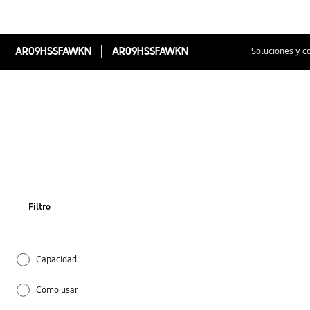
AR09HSSFAWKN
AR09HSSFAWKN
Soluciones y c
Filtro
Capacidad
Cómo usar