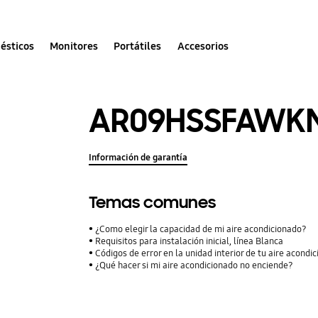
ésticos
Monitores
Portátiles
Accesorios
AR09HSSFAWK
Información de garantía
Temas comunes
¿Como elegir la capacidad de mi aire acondicionado?
Requisitos para instalación inicial, línea Blanca
Códigos de error en la unidad interior de tu aire acon
¿Qué hacer si mi aire acondicionado no enciende?