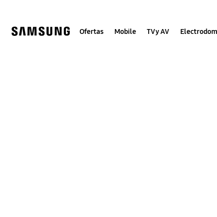
Skip
to
content
Ofertas
Mobile
TV y AV
Electrodom