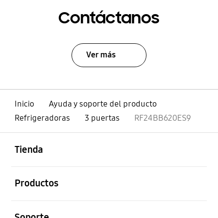
Contáctanos
Ver más
Inicio
Ayuda y soporte del producto
Refrigeradoras
3 puertas
RF24BB620ES9
abierto
Footer Navigation
Tienda
abierto
Productos
abierto
Soporte