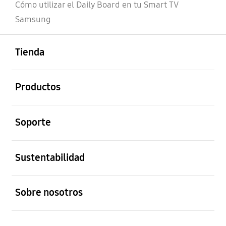
Cómo utilizar el Daily Board en tu Smart TV
Samsung
abierto
Footer Navigation
Tienda
abierto
Productos
abierto
Soporte
abierto
Sustentabilidad
abierto
Sobre nosotros