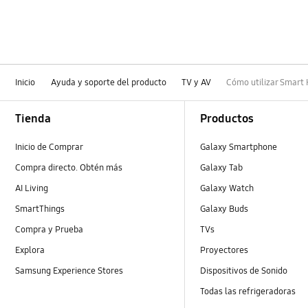
Inicio
Ayuda y soporte del producto
TV y AV
Cómo utilizar Smar
Footer Navigation
Tienda
Productos
Inicio de Comprar
Galaxy Smartphone
Compra directo. Obtén más
Galaxy Tab
AI Living
Galaxy Watch
SmartThings
Galaxy Buds
Compra y Prueba
TVs
Explora
Proyectores
Samsung Experience Stores
Dispositivos de Sonido
Todas las refrigeradoras