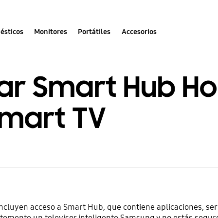
ésticos
Monitores
Portátiles
Accesorios
zar Smart Hub H
mart TV
ncluyen acceso a Smart Hub, que contiene aplicaciones, serv
ientemente un televisor inteligente Samsung y no estás seg