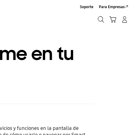
Soporte
Para Empresas
Búsqueda
Carrito
Iniciar sesión/Sign-Up
Búsqueda
ome en tu
icios y funciones en la pantalla de
uro de cómo usarlo o navegar por Smart