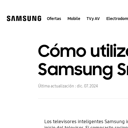
Skip
to
content
Ofertas
Mobile
TV y AV
Electrodom
Cómo utili
Samsung S
Última actualización :
dic. 07. 2024
Los televisores inteligentes Samsung i
inicio del televisor. Si compraste rec