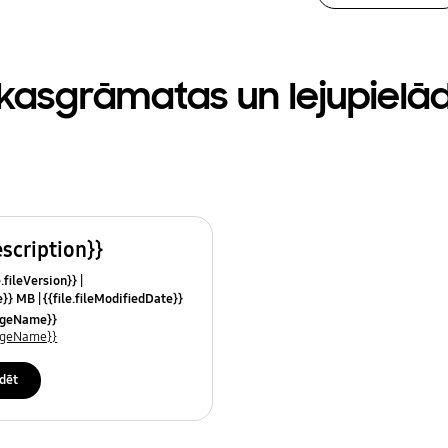
kasgrāmatas un lejupielā
escription}}
e.fileVersion}}
ze}} MB
{{file.fileModifiedDate}}
mes}}
uageName}}
uageName}}
dēt