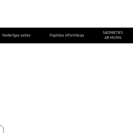
SAZINIETIES
Noderīgas saites
Papildus informācija
AR MUMS