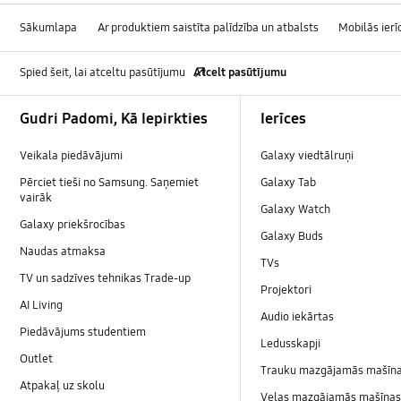
Sākumlapa
Ar produktiem saistīta palīdzība un atbalsts
Mobilās ierī
Spied šeit, lai atceltu pasūtījumu
Atcelt pasūtījumu
Footer Navigation
Gudri Padomi, Kā Iepirkties
Ierīces
Veikala piedāvājumi
Galaxy viedtālruņi
Pērciet tieši no Samsung. Saņemiet
Galaxy Tab
vairāk
Galaxy Watch
Galaxy priekšrocības
Galaxy Buds
Naudas atmaksa
TVs
TV un sadzīves tehnikas Trade-up
Projektori
AI Living
Audio iekārtas
Piedāvājums studentiem
Ledusskapji
Outlet
Trauku mazgājamās mašīn
Atpakaļ uz skolu
Veļas mazgājamās mašīnas 