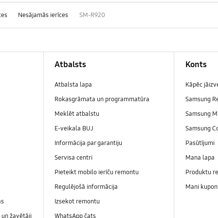
ces
Nesājamās ierīces
SM-R920
Atbalsts
Konts
Atbalsta lapa
Kāpēc jāiz
Rokasgrāmata un programmatūra
Samsung R
Meklēt atbalstu
Samsung M
E-veikala BUJ
Samsung C
Informācija par garantiju
Pasūtījumi
Servisa centri
Mana lapa
Pieteikt mobilo ierīču remontu
Produktu re
Regulējošā informācija
Mani kupon
as
Izsekot remontu
un žavētāji
WhatsApp čats