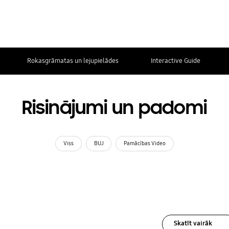
Rokasgrāmatas un lejupielādes
Interactive Guide
Risinājumi un padomi
Viss
BUJ
Pamācības Video
Skatīt vairāk