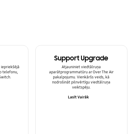
Support Upgrade
 iepriekšējā
Atjauniniet viedtālruņa
o telefonu,
aparātprogrammatūru ar Over The Air
Switch.
pakalpojumu. Vienkāršs veids, kā
nodrošināt pilnvērtīgu viedtālruņa
veiktspēju.
Lasīt Vairāk