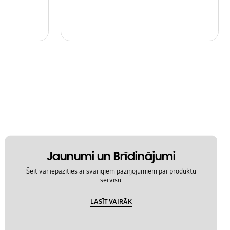
Jaunumi un Brīdinājumi
Šeit var iepazīties ar svarīgiem paziņojumiem par produktu
servisu.
LASĪT VAIRĀK