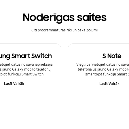
Noderīgas saites
Citi programmatūras rīki un pakalpojumi
ng Smart Switch
S Note
ietojiet datus no sava iepriekšējā
Viegli pārvietojiet datus no sava
z jauno Galaxy mobilo telefonu,
telefona uz jauno Galaxy mobil
ojot funkciju Smart Switch.
izmantojot funkciju Smart 
Lasīt Vairāk
Lasīt Vairāk