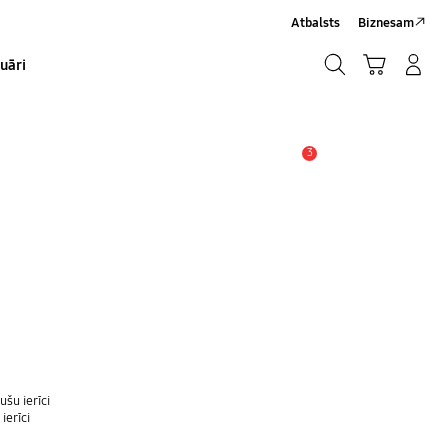
Atbalsts
Biznesam
Meklēt
Grozs
Pieteikšanās/Sign-Up
uāri
Meklēt
3
Brīdinājums
šu ierīci
ierīci