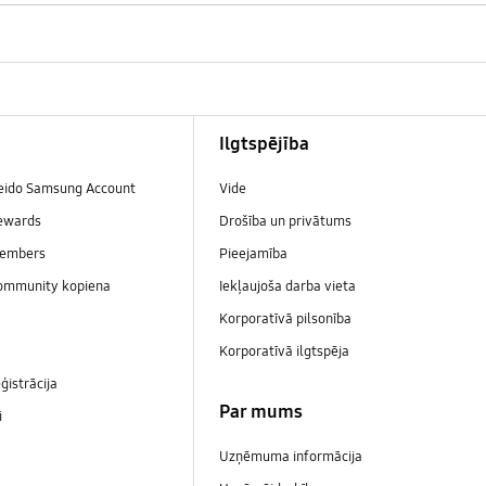
Ilgtspējība
veido Samsung Account
Vide
ewards
Drošība un privātums
embers
Pieejamība
ommunity kopiena
Iekļaujoša darba vieta
Korporatīvā pilsonība
Korporatīvā ilgtspēja
ģistrācija
Par mums
i
Uzņēmuma informācija