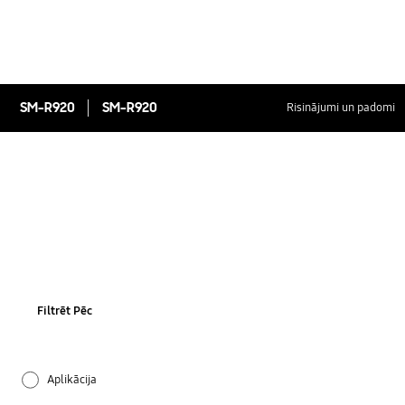
SM-R920
SM-R920
Risinājumi un padomi
Filtrēt Pēc
Aplikācija