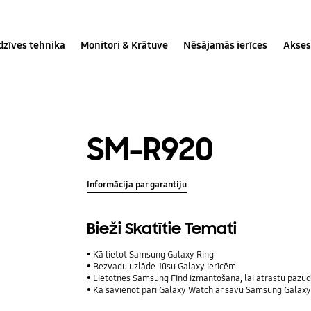
dzīves tehnika
Monitori & Krātuve
Nēsājamās ierīces
Akses
SM-R920
Informācija par garantiju
Bieži Skatītie Temati
Kā lietot Samsung Galaxy Ring
Bezvadu uzlāde Jūsu Galaxy ierīcēm
Lietotnes Samsung Find izmantošana, lai atrastu pazudu
Kā savienot pārī Galaxy Watch ar savu Samsung Galaxy 