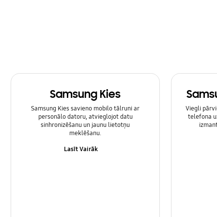
Samsung Kies
Samsu
Samsung Kies savieno mobilo tālruni ar
Viegli pārv
personālo datoru, atvieglojot datu
telefona u
sinhronizēšanu un jaunu lietotņu
izmant
meklēšanu.
Lasīt Vairāk