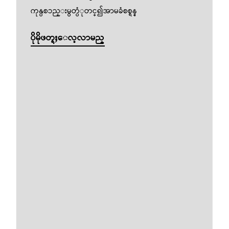
ကုန္ပစၥည္းမွတ္ပံုတင္၍အာမခံစစ္ရန္
ပိုမိုဖတ္ရႈေလ့လာမည္