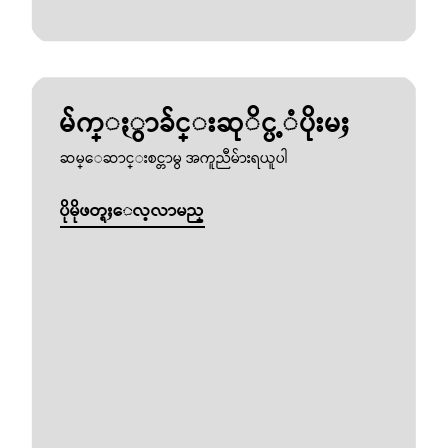
မ်က္ႏွာခ်င္းဆုိင္ပ့ံပိုးမႈ
ဆမ္ေဆာင္းစင္တာမွ အကူညီမ်ားရယူပါ
ပိုမိုဖတ္ရႈေလ့လာမည္