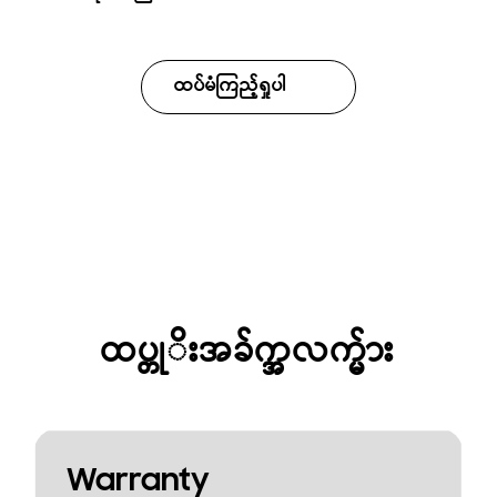
ထပ်မံကြည့်ရှုပါ
ထပ္တုိးအခ်က္အလက္မ်ား
Warranty