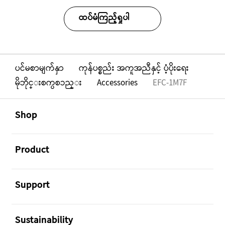
ထပ်မံကြည့်ရှုပါ
ပင်မစာမျက်နှာ
ကုန်ပစ္စည်း အကူအညီနှင့် ပံ့ပိုးရေး
မိုဘိုင္းစက္ပစၥည္း
Accessories
EFC-1M7F
Footer Navigation
အဖွင့်
Shop
အဖွင့်
Product
အဖွင့်
Support
အဖွင့်
Sustainability