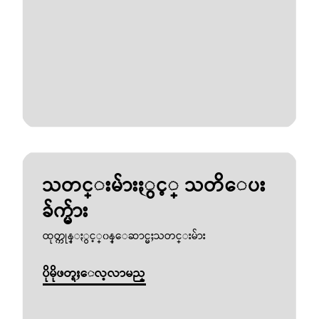
သတင္းမ်ားႏွင့္ သတိေပး
ခ်က္မ်ား
ထုတ္ကုန္ႏွင့္၀န္ေဆာင္မႈသတင္းမ်ား
ပိုမိုဖတ္ရႈေလ့လာမည္