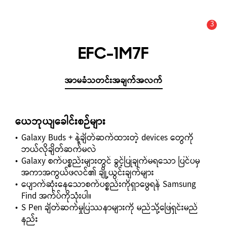
3
သတိပေးချက်
သတင်း အချက်အလက်နှင့် သတိပေးချက်များ :
EFC-1M7F
အာမခံသတင်းအချက်အလက်
ယေဘုယျခေါင်းစဉ်များ
Galaxy Buds + နဲ့ချိတ်ဆက်ထားတဲ့ devices တွေကို
ဘယ်လိုချိတ်ဆက်မလဲ
Galaxy စက်ပစ္စည်းများတွင် ခွင့်ပြုချက်မရသော ပြင်ပမှ
အကာအကွယ်ဖလင်၏ ချို့ယွင်းချက်များ
ပျောက်ဆုံးနေသောစက်ပစ္စည်းကိုရှာဖွေရန် Samsung
Find အက်ပ်ကိုသုံးပါ။
S Pen ချိတ်ဆက်မှုပြဿနာများကို မည်သို့ဖြေရှင်းမည်
နည်း