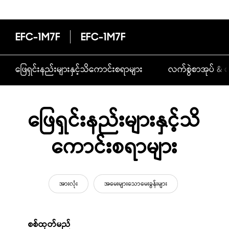
EFC-1M7F
EFC-1M7F
ဖြေရှင်းနည်းများနှင့်သိကောင်းစရာများ
လက်စွဲစာအုပ် & ဒ
ဖြေရှင်းနည်းများနှင့်သိ
ကောင်းစရာများ
အားလုံး
အမေးများသောမေးခွန်းများ
စစ်ထုတ်မည်