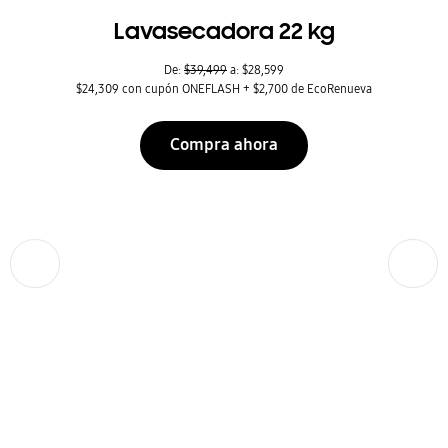
Lavasecadora 22 kg
De:
$39,499
a: $28,599
$24,309 con cupón ONEFLASH + $2,700 de EcoRenueva
Compra ahora
Anterior
Siguiente