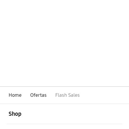
Home
Ofertas
Flash Sales
abierto
Footer Navigation
Shop
abierto