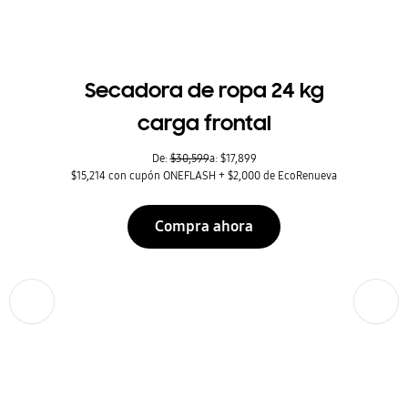
Secadora de ropa 24 kg
carga frontal
De:
$30,599
a: $17,899
$15,214 con cupón ONEFLASH + $2,000 de EcoRenueva
Compra ahora
Anterior
Siguiente