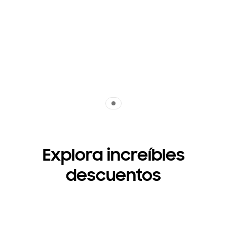
Indicator 1
Explora increíbles
descuentos