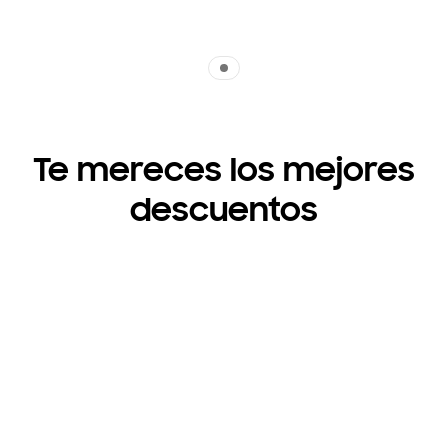
Indicator 1
Te mereces los mejores
descuentos