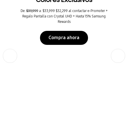
De:
$39,999
a: $33,999 $32,299 al contactar e-Promoter +
Regalo Pantalla con Crystal UHD + Hasta 15% Samsung
Rewards
Compra ahora
Anterior
Siguiente