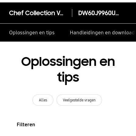
Chef Collection Vaatwasser DW60J9960US
DW60J9960US/EF
Oplossingen en tips
Handleidingen en download
Oplossingen en
tips
Alles
Veelgestelde vragen
Filteren