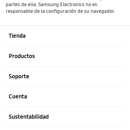
partes de ella. Samsung Electronics no es
responsable de la configuración de su navegador.
abierto
Footer Navigation
Tienda
abierto
Productos
abierto
Soporte
abierto
Cuenta
abierto
Sustentabilidad
abierto