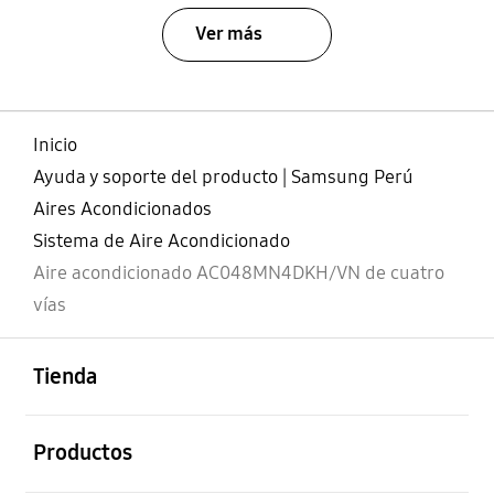
Ver más
Inicio
Ayuda y soporte del producto | Samsung Perú
Aires Acondicionados
Sistema de Aire Acondicionado
Aire acondicionado AC048MN4DKH/VN de cuatro
vías
abierto
Footer Navigation
Tienda
abierto
Productos
abierto