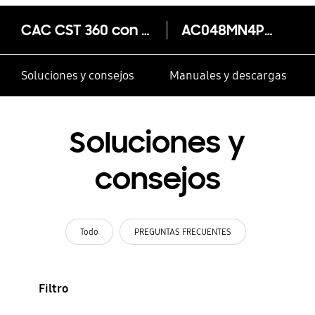
CAC CST 360 con salida omnidireccional AC048MN4PKH/VN
AC048MN4PKH/VN
Soluciones y consejos
Manuales y descargas
Soluciones y
consejos
Todo
PREGUNTAS FRECUENTES
Filtro