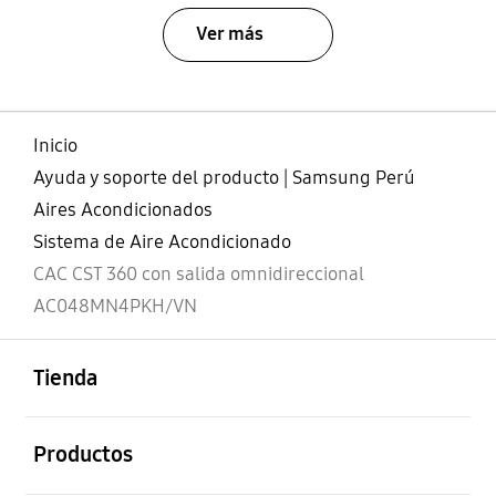
Ver más
Inicio
Ayuda y soporte del producto | Samsung Perú
Aires Acondicionados
Sistema de Aire Acondicionado
CAC CST 360 con salida omnidireccional
AC048MN4PKH/VN
abierto
Footer Navigation
Tienda
abierto
Productos
abierto