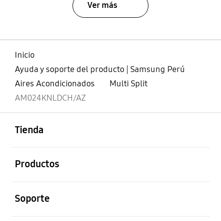
Ver más
Inicio
Ayuda y soporte del producto | Samsung Perú
Aires Acondicionados
Multi Split
AM024KNLDCH/AZ
abierto
Footer Navigation
Tienda
abierto
Productos
abierto
Soporte
abierto