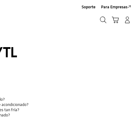
Soporte
Para Empresas
Búsqueda
Carrito
Iniciar sesión/Registrarse
Búsqueda
/TL
do?
e acondicionado?
es tan fría?
onado?