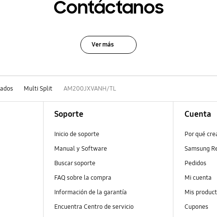
Contáctanos
Ver más
nados
Multi Split
AM200JXVANH/TL
Soporte
Cuenta
Inicio de soporte
Por qué cr
Manual y Software
Samsung R
Buscar soporte
Pedidos
FAQ sobre la compra
Mi cuenta
Información de la garantía
Mis produc
Encuentra Centro de servicio
Cupones