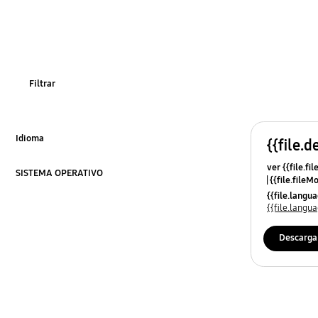
Función
Temperatura
Filtrar
Idioma
{{file.d
Click to Expand
ver {{file.fi
SISTEMA OPERATIVO
{{file.fileM
Click to Expand
{{file.lang
{{file.lang
Descarga