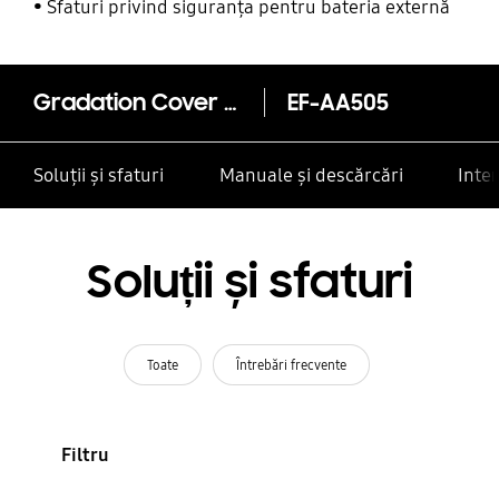
alte contacte
Sfaturi privind siguranța pentru bateria externă
Gradation Cover (Galaxy A50)
EF-AA505
Soluții și sfaturi
Manuale și descărcări
Inte
Soluții și sfaturi
Toate
Întrebări frecvente
Filtru