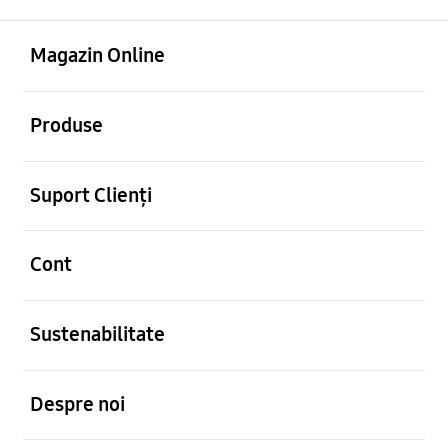
Deschis
Footer Navigation
Magazin Online
Deschis
Produse
Deschis
Suport Clienți
Deschis
Cont
Deschis
Sustenabilitate
Deschis
Despre noi