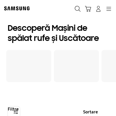
Skip
to
Căutare
Conectare
Navigation
Coş de cumpărături
content
Descoperă Mașini de
spălat rufe și Uscătoare
Filtre
Sortare