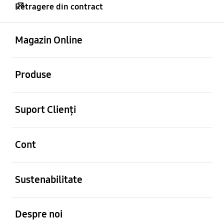
Retragere din contract
Deschis
Footer Navigation
Magazin Online
Deschis
Produse
Deschis
Suport Clienți
Deschis
Cont
Deschis
Sustenabilitate
Deschis
Despre noi