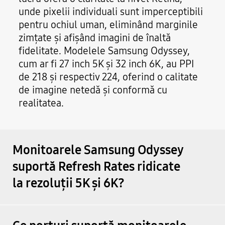
Layers of Fear
unde pixelii individuali sunt imperceptibili
pentru ochiul uman, eliminând marginile
Legend of the Holy Visions of Mana
zimțate și afișând imagini de înaltă
fidelitate. Modelele Samsung Odyssey,
Lies of P
Ultimate
cum ar fi 27 inch 5K și 32 inch 6K, au PPI
de 218 și respectiv 224, oferind o calitate
Little Nightmares 3
de imagine netedă și conformă cu
realitatea.
Little Nightmares II
Mafia: The Old Country
Monitoarele Samsung Odyssey
Minecraft Dungeons
suportă Refresh Rates ridicate
la rezoluții 5K și 6K?
Nobody Wants to Die
Octopath Traveler