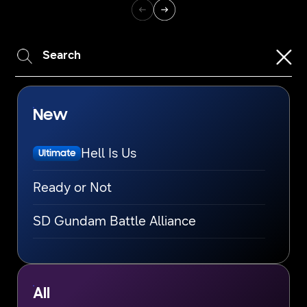
New
Hell Is Us
Ultimate
Ready or Not
SD Gundam Battle Alliance
UNDEFEATED
DRAGON QUEST X Offline
All