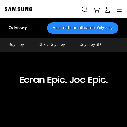
Skip
to
Căutare
Conectare
Navigation
Coş de cumpărături
content
Odyssey
Vezi toate monitoarele Odyssey
Odyssey
OLED Odyssey
Odyssey 3D
Ecran Epic. Joc Epic.