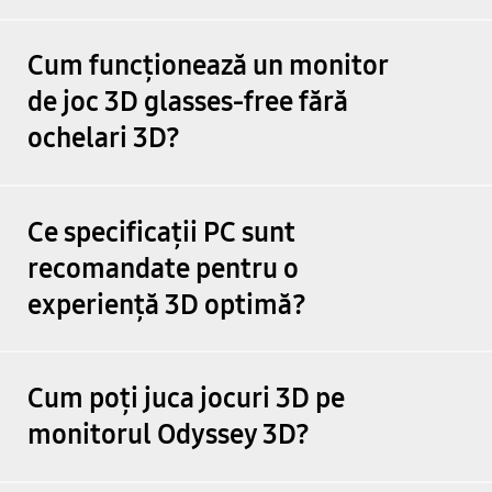
Satisfactory
Cum funcționează un monitor
Scarlet Nexus
de joc 3D glasses-free fără
SCORN
ochelari 3D?
SD Gundam Battle Alliance
Ce specificații PC sunt
Senua's Saga: Hellblade II
recomandate pentru o
Shin Megami Tensei V: Vengeance
experiență 3D optimă?
SILENT HILL 2
Cum poți juca jocuri 3D pe
Slender: The Arrival
monitorul Odyssey 3D?
Sonic Racing : CrossWorlds