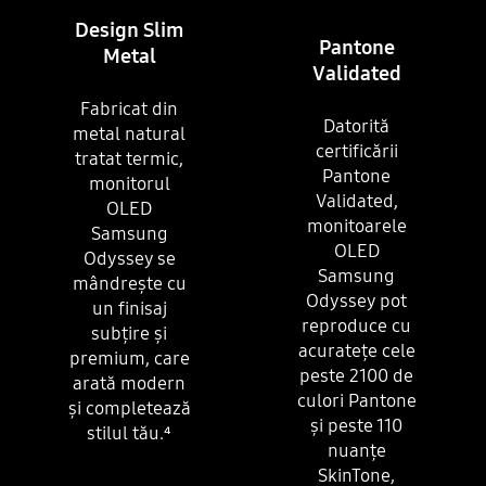
Design Slim
Pantone
Metal
Validated
Fabricat din
Datorită
metal natural
certificării
tratat termic,
Pantone
monitorul
Validated,
OLED
monitoarele
Samsung
OLED
Odyssey se
Samsung
mândrește cu
Odyssey pot
un finisaj
reproduce cu
subțire și
acuratețe cele
premium, care
peste 2100 de
arată modern
culori Pantone
și completează
și peste 110
stilul tău.
⁴
nuanțe
SkinTone,