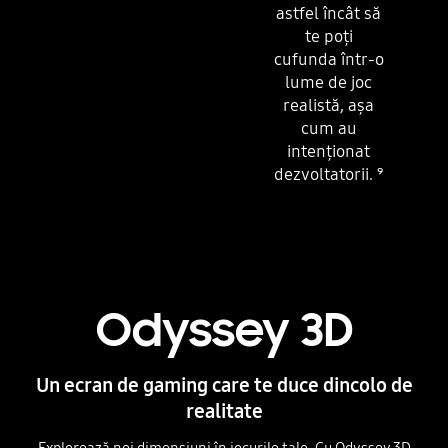
astfel încât să
te poți
cufunda într-o
lume de joc
realistă, așa
cum au
intenționat
dezvoltatorii.
⁹
Odyssey 3D
Un ecran de gaming care te duce dincolo de
realitate
Explorează noi dimensiuni în jocurile tale. Cu Odyssey 3D