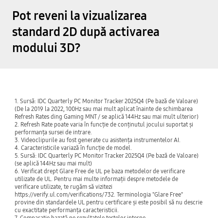
SOULCALIBUR VI
Pot reveni la vizualizarea
SpongeBob SquarePants: The Cosmic Shake
standard 2D după activarea
modului 3D?
Stalker2: Heart of Chornobyl
Stellarblade
Ultimate
Stray
1. Sursă: IDC Quarterly PC Monitor Tracker 2025Q4 (Pe bază de Valoare)
(De la 2019 la 2022, 100Hz sau mai mult aplicat înainte de schimbarea
Refresh Rates ding Gaming MNT / se aplică 144Hz sau mai mult ulterior)
Tales of Arise
2. Refresh Rate poate varia în funcție de conținutul jocului suportat și
performanța sursei de intrare.
3. Videoclipurile au fost generate cu asistența instrumentelor AI.
Tekken8
4. Caracteristicile variază în funcție de model.
5. Sursă: IDC Quarterly PC Monitor Tracker 2025Q4 (Pe bază de Valoare)
(se aplică 144Hz sau mai mult)
6. Verificat drept Glare Free de UL pe baza metodelor de verificare
The Callisto Protocol
utilizate de UL. Pentru mai multe informații despre metodele de
verificare utilizate, te rugăm să vizitezi
https://verify.ul.com/verifications/732. Terminologia "Glare Free"
The King of Fighters XV
provine din standardele UL pentru certificare și este posibil să nu descrie
cu exactitate performanța caracteristicii.
7. Comparație bazată pe rezultatele testelor interne.