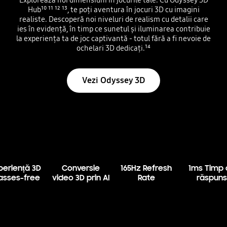
Hub
¹⁰
¹¹
¹²
¹³
, te poți aventura în jocuri 3D cu imagini
realiste. Descoperă noi niveluri de realism cu detalii care
ies în evidență, în timp ce sunetul și iluminarea contribuie
la experiența ta de joc captivantă - totul fără a fi nevoie de
ochelari 3D dedicați.
¹⁴
Vezi Odyssey 3D
periență 3D
Conversie
165Hz Refresh
1ms Timp 
asses-free
video 3D prin AI
Rate
răspun