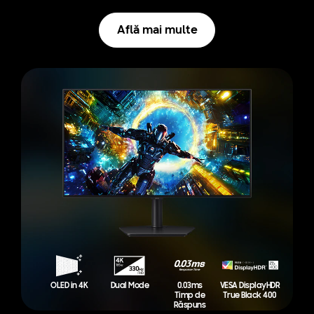
Află mai multe
OLED in 4K
Dual Mode
0.03ms
VESA DisplayHDR
Timp de
True Black 400
Răspuns