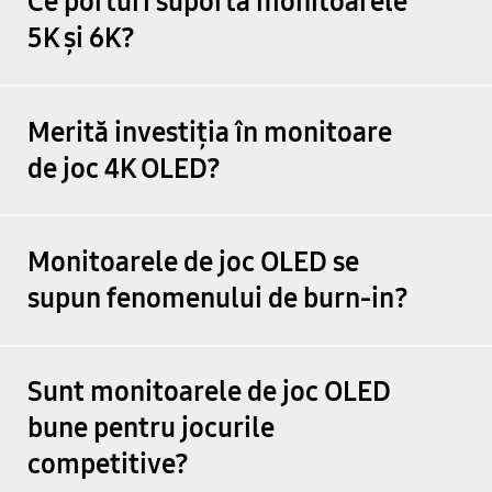
Ce porturi suportă monitoarele
Octopath Traveler 0
5K și 6K?
Octopath Traveler II
Pacific Drive
Merită investiția în monitoare
de joc 4K OLED?
PALWORLD
PAYDAY 3
Monitoarele de joc OLED se
Persona 3 Reload
supun fenomenului de burn-in?
Ready or Not
Sunt monitoarele de joc OLED
Romancing Saga 2 Revenge of the Seven
bune pentru jocurile
SANDLAND
competitive?