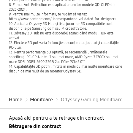
The Plucky Squire
8. Filmul Anti Reflection este aplicat anumitor modele QD-OLED din
2023-2024.
9. Pentru mai multe informații, te rugăm să vizitezi
The Smurfs - Dreams
https://www.pantone.com/license/pantone-validated-for-designers.
10. Aplicația Odyssey 3D Hub și lista jocurilor 3D compatibile sunt
disponibile pe Samsung.com sau Microsoft Store.
Tiny Tina's Wonderland
11. Odyssey 3D Hub nu este disponibil atunci când modul HDR este
activat.
12. Efectele 3D pot varia în funcție de conținutul jocului și capacitățile
UNDEFEATED
PC-ului.
13. Pentru performanța 3D optimă, se recomandă următoarele
specificații PC: CPU: Intel i7 sau mai mare, AMD Ryzen 7 1700X sau mai
Wandering Sword
mare DDR: DDR5-5600 32GB 2ea PCIe: PCIe 5.0""
14. Capabilitățile 3D pot fi limitate în medii cu mai multe monitoare care
dispun de mai mult de un monitor Odyssey 3D.
Way of the Hunter
Wigmund
Home
Monitoare
Odyssey Gaming Monitoare
Wuchang: Fallen Feathers
Apasă aici pentru a te retrage din contract
Zombieville USA 3D
Retragere din contract