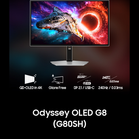
QD-OLED in 4K
Glare Free
DP 2.1 / USB-C
240Hz / 0.03ms
Odyssey OLED G8
(G80SH)