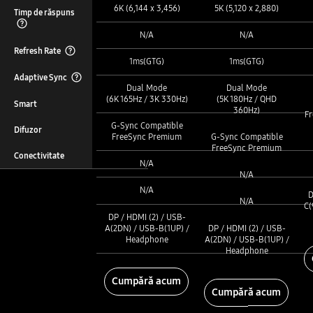
6K (6,144 x 3,456)
5K (5,120 x 2,880)
Timp de răspuns
Rezoluție :
Rezoluție :
Rezoluție :
Eriksholm: The Stolen Dream
N/A
N/A
Deschide Tooltip Layer
Glare Free :
Glare Free :
Glare Free :
Refresh Rate
F.I.S.T
1ms(GTG)
1ms(GTG)
Deschide Tooltip Layer
Timp de răspuns :
Timp de răspuns :
Timp de răspuns :
Adaptive Sync
FINAL FANTASY 7 REMAKE INTERGRADE
Dual Mode
Dual Mode
Deschide Tooltip Layer
Refresh Rate :
(6K 165Hz / 3K 330Hz)
(5K 180Hz / QHD
Refresh Rate :
Smart
Refresh Rate :
360Hz)
Fr
Adaptive Sync :
Five Nights at Freddy's: Security Breach
G-Sync Compatible
Difuzor
FreeSync Premium
G-Sync Compatible
Adaptive Sync :
Smart :
FreeSync Premium
Adaptive Sync :
Ghost Runner
Conectivitate
N/A
Smart :
Difuzor :
N/A
Smart :
Ghost Runner2
N/A
D
Difuzor :
N/A
C(
Difuzor :
Conectivitate :
DP / HDMI (2) / USB-
Ghostwire: Tokyo
A(2DN) / USB-B(1UP) /
DP / HDMI (2) / USB-
Conectivitate :
Headphone
A(2DN) / USB-B(1UP) /
Conectivitate :
Headphone
Grand Theft Auto III – The Definitive Edition
Cumpără acum
Cumpără acum
Grand Theft Auto: San Andreas – The Definitive Edition