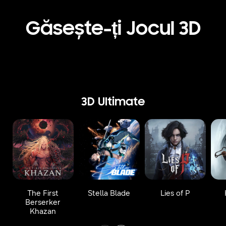
Găsește-ți Jocul 3D
3D Ultimate
The First
Stella Blade
Lies of P
Berserker
Khazan