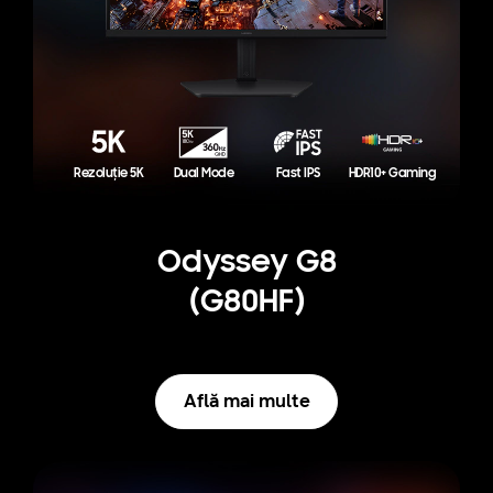
Rezoluție 5K
Dual Mode
Fast IPS
HDR10+ Gaming
Odyssey G8
(G80HF)
Află mai multe