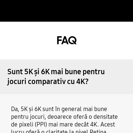
Grand Theft Auto: Vice City – The Definitive Edition
Grounded
Grounded 2
FAQ
Gundam Breaker 4
Hell Is Us
Ultimate
Sunt 5K și 6K mai bune pentru
High On Life
jocuri comparativ cu 4K?
Hogwarts Legacy
Da, 5K și 6K sunt în general mai bune
Jujutsu Kaisen Cursed Clash
pentru jocuri, deoarece oferă o densitate
de pixeli (PPI) mai mare decât 4K. Acest
Khazan: First Berserker
Ultimate
lucru oferă o claritate la nivel Retina,