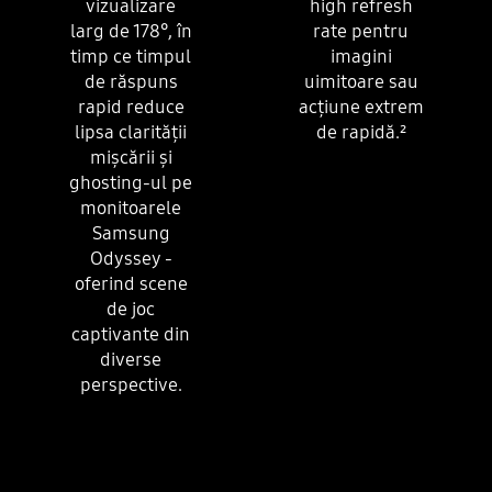
vizualizare
high refresh
larg de 178°, în
rate pentru
timp ce timpul
imagini
de răspuns
uimitoare sau
rapid reduce
acțiune extrem
lipsa clarității
de rapidă.
²
mișcării și
ghosting-ul pe
monitoarele
Samsung
Odyssey -
oferind scene
de joc
captivante din
diverse
perspective.