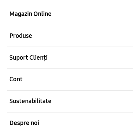
Deschis
Footer Navigation
Magazin Online
Deschis
Produse
Deschis
Suport Clienți
Deschis
Cont
Deschis
Sustenabilitate
Deschis
Despre noi