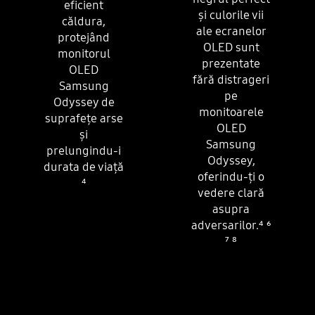
eficient
și culorile vii
căldura,
ale ecranelor
protejând
OLED sunt
monitorul
prezentate
OLED
fără distrageri
Samsung
pe
Odyssey de
monitoarele
suprafețe arse
OLED
și
Samsung
prelungindu-i
Odyssey,
durata de viață
oferindu-ți o
⁴
vedere clară
asupra
adversarilor.
⁴
⁶
⁷
⁸