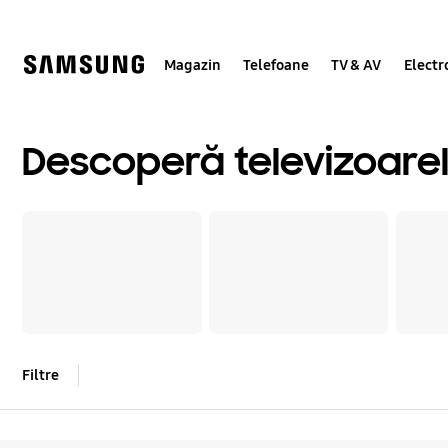
Skip
to
content
Magazin
Telefoane
TV & AV
Electr
Descoperă televizoare
Filtre