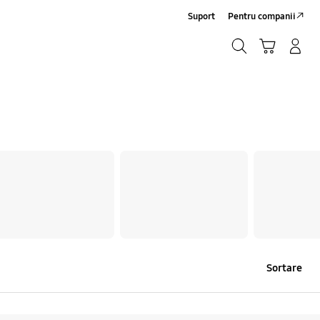
Suport
Pentru companii
Căutare
Conectare/Înregistrare
Coş de cumpărături
Căutare
Sortare