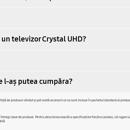
 un televizor Crystal UHD?
re l-aș putea cumpăra?
 față de produsul vândut și pot arată accesorii ce nu sunt incluse în pachetul standard al produs
întregi clase de produse. Pentru descrierea exactă a specificaţiilor fiecărui produs, vă rugam să c
bilă.