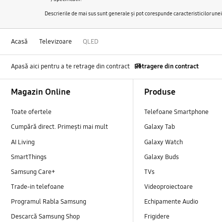
Descrierile de mai sus sunt generale şi pot corespunde caracteristicilor unei î
Acasă
Televizoare
QLED
Apasă aici pentru a te retrage din contract
Retragere din contract
Footer Navigation
Magazin Online
Produse
Toate ofertele
Telefoane Smartphone
Cumpără direct. Primești mai mult
Galaxy Tab
AI Living
Galaxy Watch
SmartThings
Galaxy Buds
Samsung Care+
TVs
Trade-in telefoane
Videoproiectoare
Programul Rabla Samsung
Echipamente Audio
Descarcă Samsung Shop
Frigidere