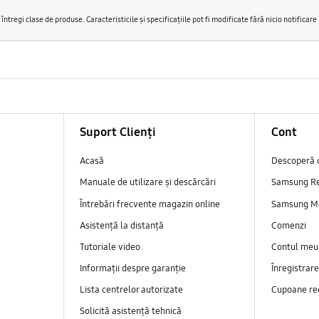
ntregi clase de produse. Caracteristicile şi specificaţiile pot fi modificate fără nicio notificare
Suport Clienți
Cont
Acasă
Descoperă 
Manuale de utilizare și descărcări
Samsung R
Întrebări frecvente magazin online
Samsung M
Asistență la distanță
Comenzi
Tutoriale video
Contul meu
Informații despre garanție
Înregistrar
Lista centrelor autorizate
Cupoane re
Solicită asistență tehnică