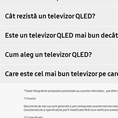
Cât rezistă un televizor QLED?
Este un televizor QLED mai bun decât
Cum aleg un televizor QLED?
Care este cel mai bun televizor pe ca
*Toate fotografiile produselor prezentate au caracter informativ , pot diferi
*) Functii:
Descrierile de mai sus sunt generale şi pot corespunde caracteristicilor unei 
Caracteristicile şi specificaţiile pot fi modificate fără nicio notificare preala
**) Specificatii: