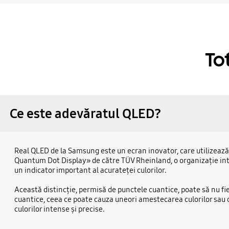
To
Ce este adevăratul QLED?
Real QLED de la Samsung este un ecran inovator, care utilizează 
Quantum Dot Display» de către TÜV Rheinland, o organizație inter
un indicator important al acurateței culorilor.
Această distincție, permisă de punctele cuantice, poate să nu fi
cuantice, ceea ce poate cauza uneori amestecarea culorilor sau 
culorilor intense și precise.