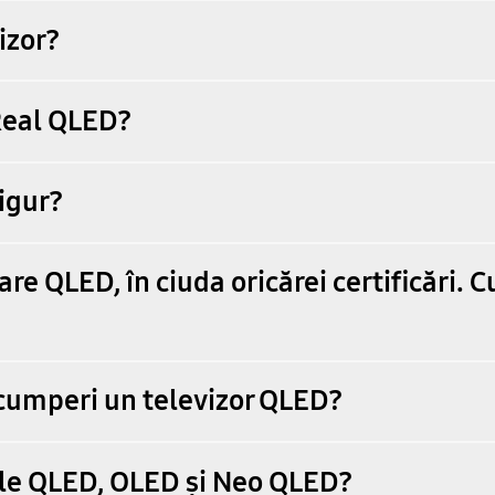
izor?
Real QLED?
igur?
e QLED, în ciuda oricărei certificări. C
 cumperi un televizor QLED?
rele QLED, OLED și Neo QLED?