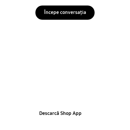
Începe conversația
Oferte exclusive în
Shop App
Descarcă aplicația pentru a beneficia de 5% extra
reducere pentru utilizatorii logați cu codul
WELCOME
Descarcă Shop App