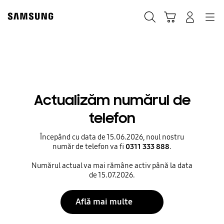
Skip
to
Căutare
Conectare
Navigation
Coş de cumpărături
content
Contact
Actualizăm numărul de
telefon
Începând cu data de 15.06.2026, noul nostru
număr de telefon va fi
0311 333 888
.
Numărul actual va mai rămâne activ până la data
de 15.07.2026.
Află mai multe