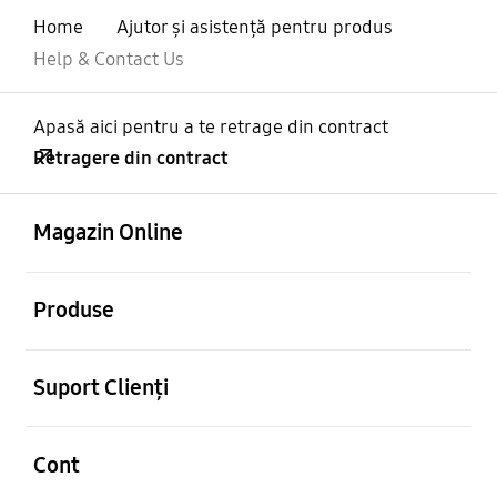
Home
Ajutor și asistență pentru produs
Help & Contact Us
Apasă aici pentru a te retrage din contract
Retragere din contract
Deschis
Footer Navigation
Magazin Online
Deschis
Produse
Deschis
Suport Clienți
Deschis
Cont