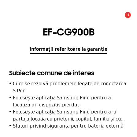
3
Alertă
EF-CG900B
informații referitoare la garanție
Subiecte comune de interes
Cum se rezolvă problemele legate de conectarea
S Pen
Folosește aplicația Samsung Find pentru a
localiza un dispozitiv pierdut
Folosește aplicația Samsung Find pentru a-ți
partaja locația cu prietenii, copilul, familia și cu
alte contacte
Sfaturi privind siguranța pentru bateria externă