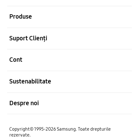
Deschis
Produse
Deschis
Suport Clienți
Deschis
Cont
Deschis
Sustenabilitate
Deschis
Despre noi
Copyright© 1995-2026 Samsung. Toate drepturile
rezervate.