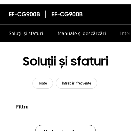
EF-CG900B
EF-CG900B
Soluții și sfaturi
Manuale și descărcări
Inte
Soluții și sfaturi
Toate
Întrebări frecvente
Filtru