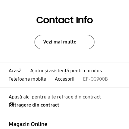
Contact Info
Vezi mai multe
Acasă
Ajutor și asistență pentru produs
Telefoane mobile
Accesorii
EF-CG900B
Apasă aici pentru a te retrage din contract
Retragere din contract
Deschis
Footer Navigation
Magazin Online