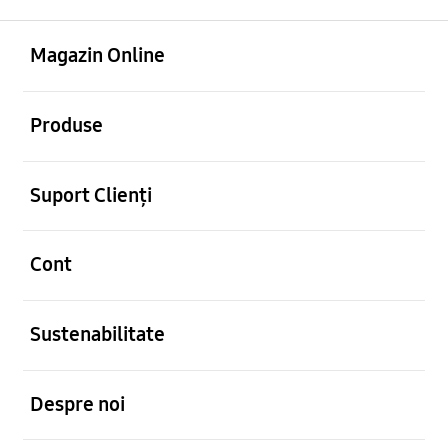
Deschis
Footer Navigation
Magazin Online
Deschis
Produse
Deschis
Suport Clienți
Deschis
Cont
Deschis
Sustenabilitate
Deschis
Despre noi