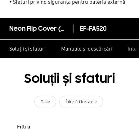
alte contacte
Sfaturi privind siguranța pentru bateria externă
Neon Flip Cover (Galaxy A5)
EF-FA520
Soluții și sfaturi
Manuale și descărcări
Inte
Soluții și sfaturi
Toate
Întrebări frecvente
Filtru