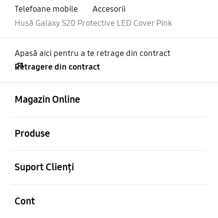
Telefoane mobile
Accesorii
Husă Galaxy S20 Protective LED Cover Pink
Apasă aici pentru a te retrage din contract
Retragere din contract
Deschis
Footer Navigation
Magazin Online
Deschis
Produse
Deschis
Suport Clienți
Deschis
Cont