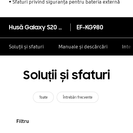
alte contacte
Sfaturi privind siguranța pentru bateria externă
Husă Galaxy S20 Protective LED Cover Pink
EF-KG980
Soluții și sfaturi
Manuale și descărcări
Inte
Soluții și sfaturi
Toate
Întrebări frecvente
Filtru