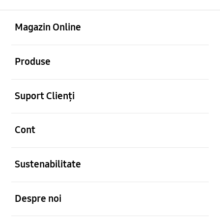
Deschis
Footer Navigation
Magazin Online
Deschis
Produse
Deschis
Suport Clienți
Deschis
Cont
Deschis
Sustenabilitate
Deschis
Despre noi