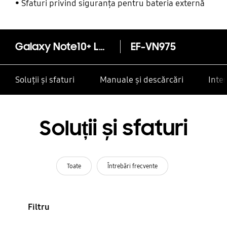
alte contacte
Sfaturi privind siguranța pentru bateria externă
Galaxy Note10+ Leather Cover
EF-VN975
Soluții și sfaturi
Manuale și descărcări
Inte
Soluții și sfaturi
Toate
Întrebări frecvente
Filtru