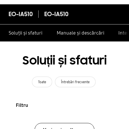
EO-IA510
EO-IA510
Soluții și sfaturi
Manuale și descărcări
Inte
Soluții și sfaturi
Toate
Întrebări frecvente
Filtru