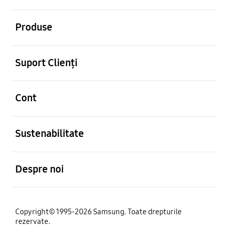
Deschis
Produse
Deschis
Suport Clienți
Deschis
Cont
Deschis
Sustenabilitate
Deschis
Despre noi
Copyright© 1995-2026 Samsung. Toate drepturile
rezervate.