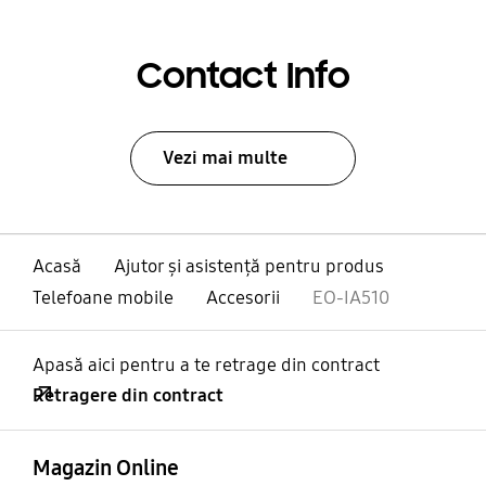
Contact Info
Vezi mai multe
Acasă
Ajutor și asistență pentru produs
Telefoane mobile
Accesorii
EO-IA510
Apasă aici pentru a te retrage din contract
Retragere din contract
Deschis
Footer Navigation
Magazin Online