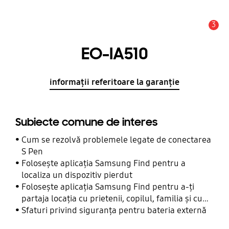
3
Alertă
EO-IA510
informații referitoare la garanție
Subiecte comune de interes
Cum se rezolvă problemele legate de conectarea
S Pen
Folosește aplicația Samsung Find pentru a
localiza un dispozitiv pierdut
Folosește aplicația Samsung Find pentru a-ți
partaja locația cu prietenii, copilul, familia și cu
alte contacte
Sfaturi privind siguranța pentru bateria externă