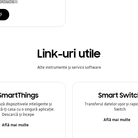
uageName}}
ți
Link-uri utile
Alte instrumente și servicii software
SmartThings
Smart Switc
ă dispozitivele inteligente și
Transferul datelor ușor și rapi
ă-ți casa cu o singură aplicație.
Switch
Descarcă și începe
Află mai multe
Află mai multe