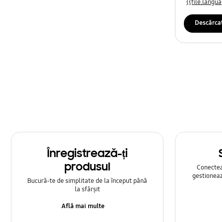
{{file.lang
Descărca
Înregistrează-ți
produsul
Conecteaz
gestioneaz
Bucură-te de simplitate de la început până
la sfârșit
Află mai multe