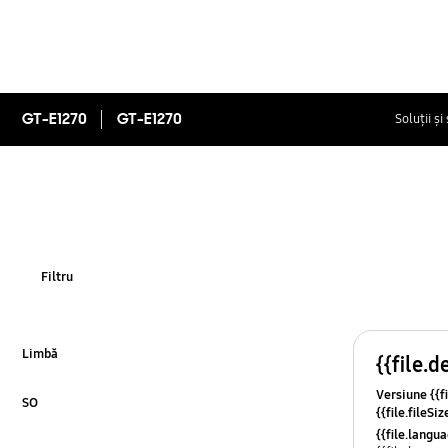
GT-E1270
GT-E1270
Soluții și
Filtru
Limbă
{{file.d
Click pentru detalii
Versiune {{fi
SO
{{file.fileSi
Click pentru detalii
{{file.osNa
{{file.lang