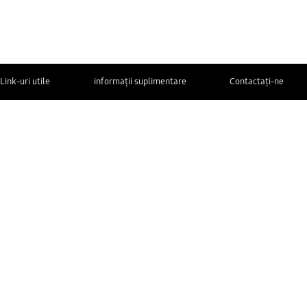
Link-uri utile
informații suplimentare
Contactaţi-ne