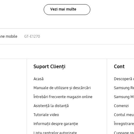
Vezi mai multe
ane mobile
GT-E1270
Suport Clienți
Cont
Acasă
Descoperă 
Manuale de utilizare și descărcări
Samsung R
Întrebări frecvente magazin online
Samsung M
Asistență la distanță
Comenzi
Tutoriale video
Contul meu
Informații despre garanție
Înregistrar
Lista centrelor autorizate
Cupoane re