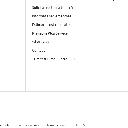
Solicită asistență tehnică
Informații reglementare
re
Estimare cost reparație
Premium Plus Service
WhatsApp
Contact
Trimiteți E-mail Către CEO
ialitate
Politica Cookies
Termeni Legali
Harta Site