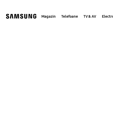
Skip
to
content
Magazin
Telefoane
TV & AV
Electr