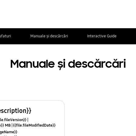
 sfaturi
Manuale și descărcări
Interactive Guide
Manuale și descărcări
escription}}
le.fileVersion}}
ze}} MB
{{file.fileModifiedDate}}
mes}}
uageName}}