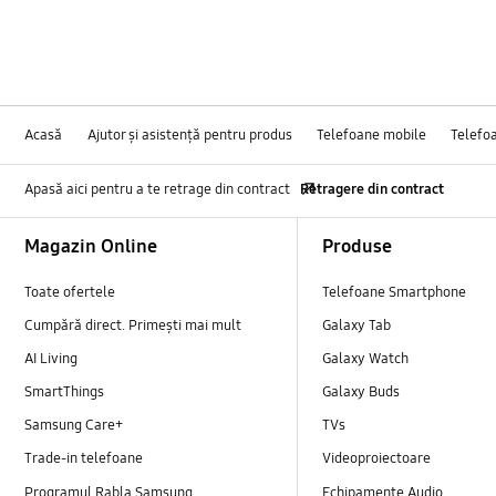
Acasă
Ajutor și asistență pentru produs
Telefoane mobile
Telefo
Apasă aici pentru a te retrage din contract
Retragere din contract
Footer Navigation
Magazin Online
Produse
Toate ofertele
Telefoane Smartphone
Cumpără direct. Primești mai mult
Galaxy Tab
AI Living
Galaxy Watch
SmartThings
Galaxy Buds
Samsung Care+
TVs
Trade-in telefoane
Videoproiectoare
Programul Rabla Samsung
Echipamente Audio