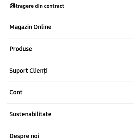
Retragere din contract
Deschis
Footer Navigation
Magazin Online
Deschis
Produse
Deschis
Suport Clienți
Deschis
Cont
Deschis
Sustenabilitate
Deschis
Despre noi