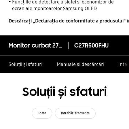
Samsung
Funcțiile de detectare a siglei și economizor de
ecran ale monitoarelor Samsung OLED
Descărcaţi „Declaraţia de conformitate a produsului‟ 
Monitor curbat 27" cu design fără margini
C27R500FHU
Soluții și sfaturi
Manuale și descărcări
Inte
Soluții și sfaturi
Toate
Întrebări frecvente