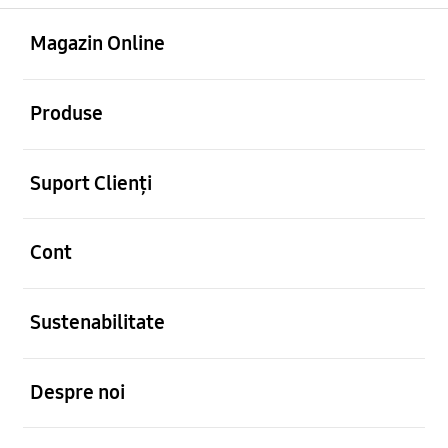
Deschis
Footer Navigation
Magazin Online
Deschis
Produse
Deschis
Suport Clienți
Deschis
Cont
Deschis
Sustenabilitate
Deschis
Despre noi