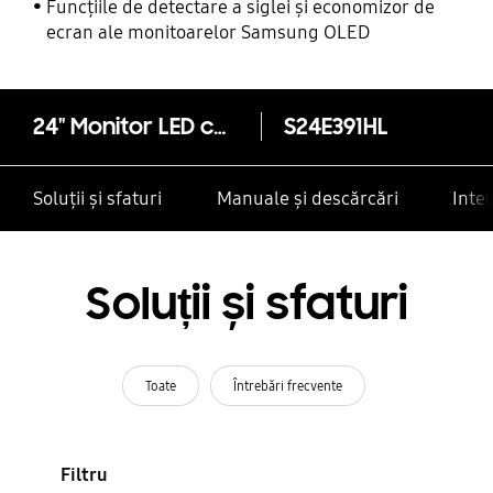
Samsung
Funcțiile de detectare a siglei și economizor de
ecran ale monitoarelor Samsung OLED
24" Monitor LED cu Samsung MagicUpscale
S24E391HL
Soluții și sfaturi
Manuale și descărcări
Inte
Soluții și sfaturi
Toate
Întrebări frecvente
Filtru