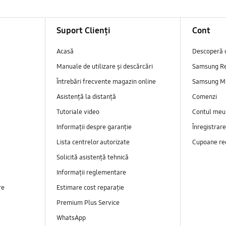
Suport Clienți
Cont
Acasă
Descoperă 
Manuale de utilizare și descărcări
Samsung R
Întrebări frecvente magazin online
Samsung M
Asistență la distanță
Comenzi
Tutoriale video
Contul meu
Informații despre garanție
Înregistrar
Lista centrelor autorizate
Cupoane re
Solicită asistență tehnică
Informații reglementare
re
Estimare cost reparație
Premium Plus Service
WhatsApp