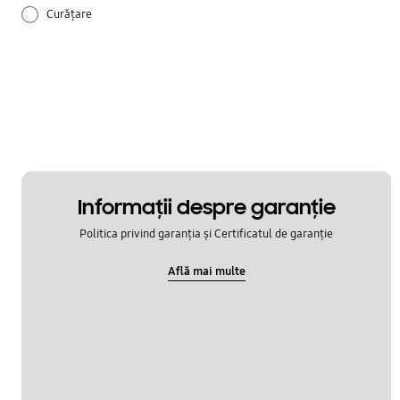
Curățare
Funcție
Instalare / Demontare / Mutare
Scurgere / Apă
Scurgeri de apă
Informaţii despre garanţie
Întreținere și accesorii
Politica privind garanția și Certificatul de garanție
Află mai multe