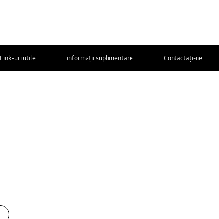
Link-uri utile
informații suplimentare
Contactaţi-ne