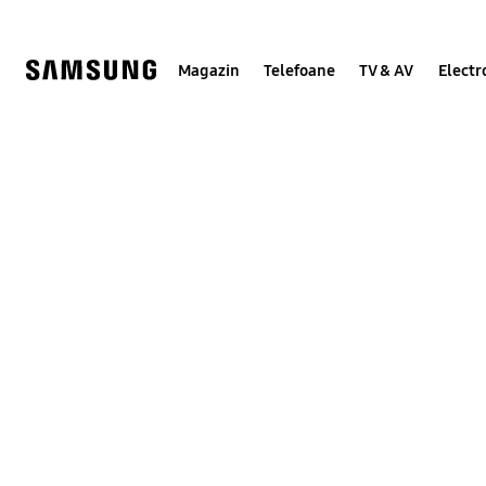
Skip
to
content
Magazin
Telefoane
TV & AV
Electr