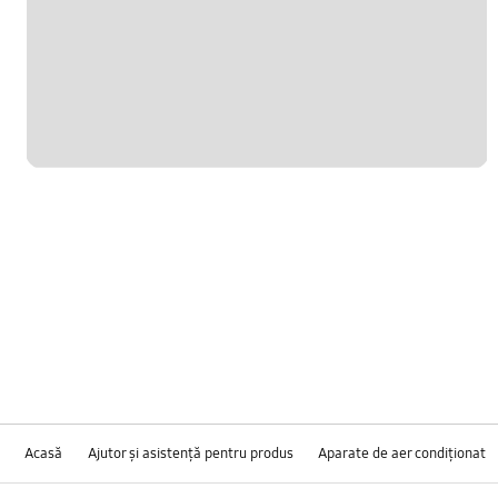
Acasă
Ajutor și asistență pentru produs
Aparate de aer condiţionat