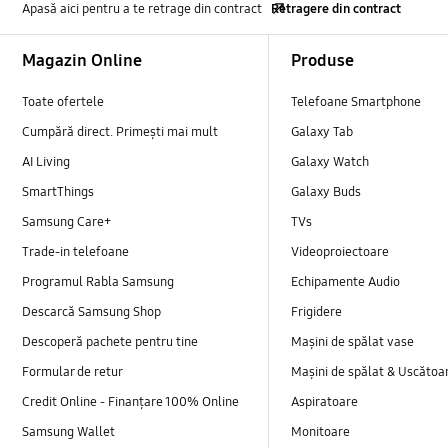
Apasă aici pentru a te retrage din contract
Retragere din contract
Footer Navigation
Magazin Online
Produse
Toate ofertele
Telefoane Smartphone
Cumpără direct. Primești mai mult
Galaxy Tab
AI Living
Galaxy Watch
SmartThings
Galaxy Buds
Samsung Care+
TVs
Trade-in telefoane
Videoproiectoare
Programul Rabla Samsung
Echipamente Audio
Descarcă Samsung Shop
Frigidere
Descoperă pachete pentru tine
Mașini de spălat vase
Formular de retur
Mașini de spălat & Uscătoa
Credit Online - Finanțare 100% Online
Aspiratoare
Samsung Wallet
Monitoare