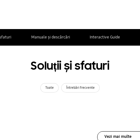
 sfaturi
Manuale și descărcări
Interactive Guide
Soluții și sfaturi
Toate
Întrebări frecvente
Vezi mai multe