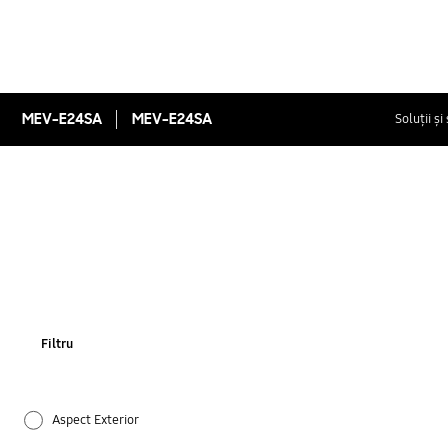
MEV-E24SA
MEV-E24SA
Soluții și
Filtru
Aspect Exterior