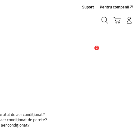
Suport
Pentru companii
Căutare
Conectare/Înregistrare
Coş de cumpărături
Căutare
2
Alertă
aratul de aer condiționat?
 aer condiționat de perete?
 aer condiționat?