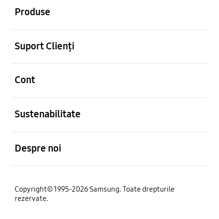
Produse
Deschis
Suport Clienți
Deschis
Cont
Deschis
Sustenabilitate
Deschis
Despre noi
Copyright© 1995-2026 Samsung. Toate drepturile
rezervate.