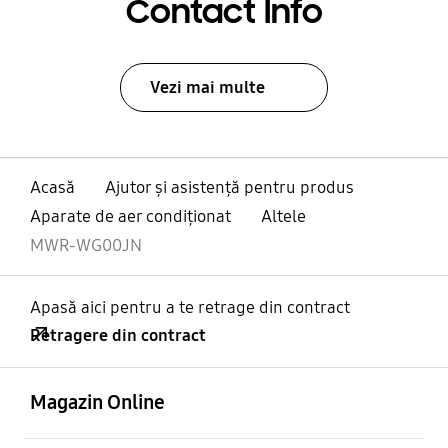
Contact Info
Vezi mai multe
Acasă
Ajutor și asistență pentru produs
Aparate de aer condiţionat
Altele
MWR-WG00JN
Apasă aici pentru a te retrage din contract
Retragere din contract
Deschis
Footer Navigation
Magazin Online
Deschis