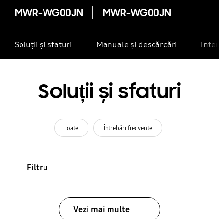
MWR-WG00JN
MWR-WG00JN
Soluții și sfaturi
Manuale și descărcări
Inte
Soluții și sfaturi
Toate
Întrebări frecvente
Filtru
Vezi mai multe