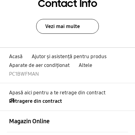
Contact Info
Vezi mai multe
Acasă
Ajutor și asistență pentru produs
Aparate de aer condiţionat
Altele
PC1BWFMAN
Apasă aici pentru a te retrage din contract
Retragere din contract
Deschis
Footer Navigation
Magazin Online
Deschis