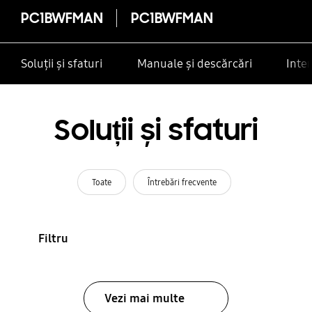
PC1BWFMAN
PC1BWFMAN
Soluții și sfaturi
Manuale și descărcări
Inte
Soluții și sfaturi
Toate
Întrebări frecvente
Filtru
Vezi mai multe