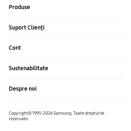
Produse
Deschis
Suport Clienți
Deschis
Cont
Deschis
Sustenabilitate
Deschis
Despre noi
Copyright© 1995-2026 Samsung. Toate drepturile
rezervate.