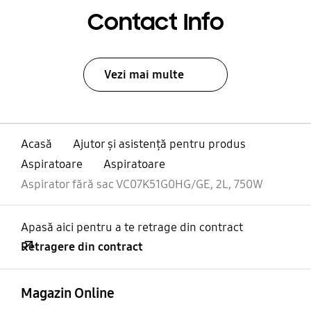
Contact Info
Vezi mai multe
Acasă
Ajutor și asistență pentru produs
Aspiratoare
Aspiratoare
Aspirator fără sac VC07K51G0HG/GE, 2L, 750W
Apasă aici pentru a te retrage din contract
Retragere din contract
Deschis
Footer Navigation
Magazin Online