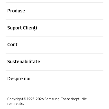
Deschis
Produse
Deschis
Suport Clienți
Deschis
Cont
Deschis
Sustenabilitate
Deschis
Despre noi
Copyright© 1995-2026 Samsung. Toate drepturile
rezervate.