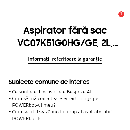
1
Alertă
Aspirator fără sac
VC07K51G0HG/GE, 2L,
750W
informații referitoare la garanție
Subiecte comune de interes
Ce sunt electrocasnicele Bespoke AI
Cum să mă conectez la SmartThings pe
POWERbot-ul meu?
Cum se utilizează modul mop al aspiratorului
POWERbot-E?