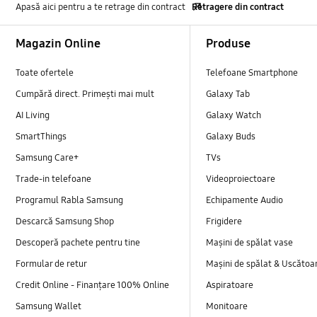
Apasă aici pentru a te retrage din contract
Retragere din contract
Footer Navigation
Magazin Online
Produse
Toate ofertele
Telefoane Smartphone
Cumpără direct. Primești mai mult
Galaxy Tab
AI Living
Galaxy Watch
SmartThings
Galaxy Buds
Samsung Care+
TVs
Trade-in telefoane
Videoproiectoare
Programul Rabla Samsung
Echipamente Audio
Descarcă Samsung Shop
Frigidere
Descoperă pachete pentru tine
Mașini de spălat vase
Formular de retur
Mașini de spălat & Uscătoa
Credit Online - Finanțare 100% Online
Aspiratoare
Samsung Wallet
Monitoare