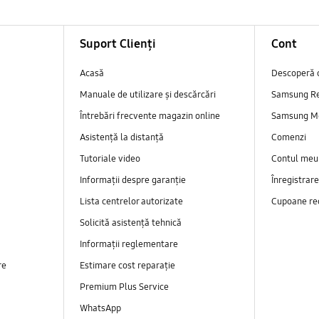
Suport Clienți
Cont
Acasă
Descoperă 
Manuale de utilizare și descărcări
Samsung R
Întrebări frecvente magazin online
Samsung M
Asistență la distanță
Comenzi
Tutoriale video
Contul meu
Informații despre garanție
Înregistrar
Lista centrelor autorizate
Cupoane re
Solicită asistență tehnică
Informații reglementare
re
Estimare cost reparație
Premium Plus Service
WhatsApp