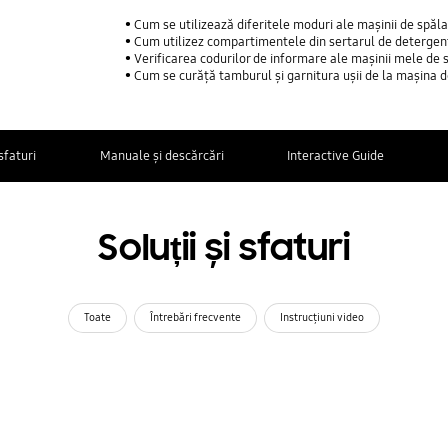
Cum se utilizează diferitele moduri ale mașinii de spăla
Cum utilizez compartimentele din sertarul de deterge
Verificarea codurilor de informare ale mașinii mele de 
Cum se curăță tamburul și garnitura ușii de la mașina 
 sfaturi
Manuale și descărcări
Interactive Guide
Soluții și sfaturi
Toate
Întrebări frecvente
Instrucţiuni video