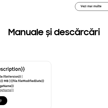
Vezi mai multe
Manuale și descărcări
escription}}
le.fileVersion}}
ze}} MB
{{file.fileModifiedDate}}
mes}}
uageName}}
uageName}}
ți