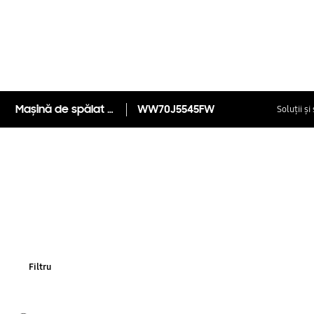
Mașină de spălat cu EcoBubble, 7 Kg WW70J5545FW
WW70J5545FW
Soluții și
Filtru