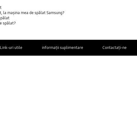
t
nt, la maşina mea de spălat Samsung?
spălat
de spălat?
Link-uri utile
informații suplimentare
Contactaţi-ne