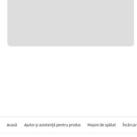
Acasă
Ajutor și asistență pentru produs
Maşini de spălat
Încărcar