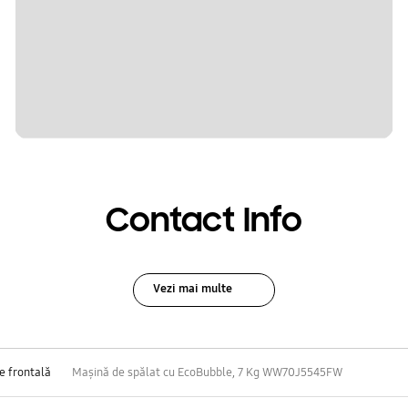
Contact Info
Vezi mai multe
e frontală
Mașină de spălat cu EcoBubble, 7 Kg WW70J5545FW