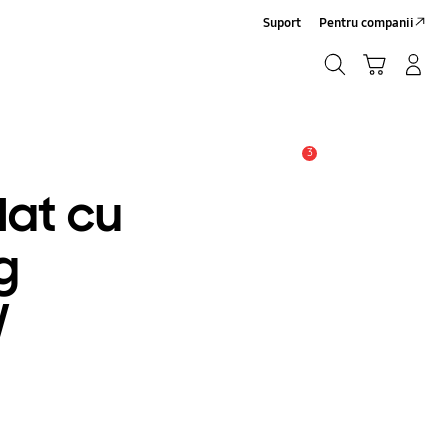
Suport
Pentru companii
Căutare
Conectare/Înregistrare
Coş de cumpărături
Căutare
3
Alertă
lat cu
g
W