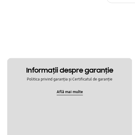
Zgomot și Vibrații
OT_Altele
Informaţii despre garanţie
Politica privind garanția și Certificatul de garanție
Află mai multe