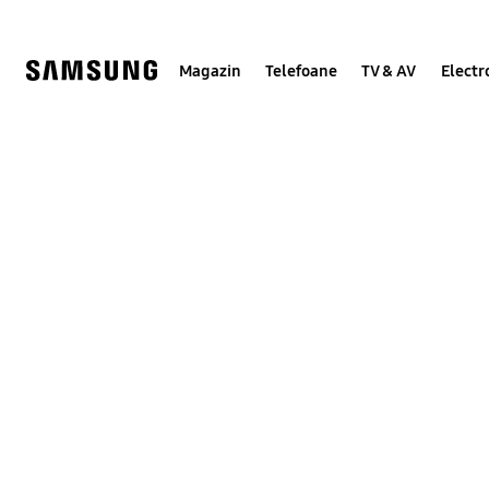
Skip
to
content
Magazin
Telefoane
TV & AV
Electr