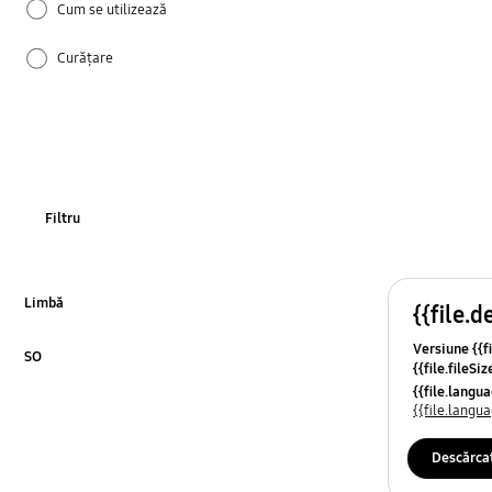
Cum se utilizează
Curățare
Funcții
Instalare și Funcționare
Mesaj de eroare
Filtru
Mod de utilizare
REF_Altele
Limbă
{{file.d
Click pentru detalii
Versiune {{fi
Specificații
SO
{{file.fileSi
Click pentru detalii
{{file.osNa
{{file.lang
Uscare
{{file.lang
WM_Altele
Descărca