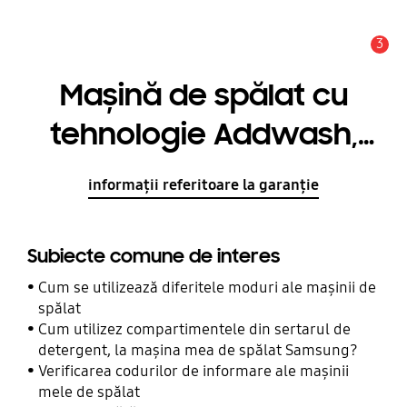
3
Alertă
Mașină de spălat cu
tehnologie Addwash,
tehnologie EcoBubble™,
informații referitoare la garanție
8 Kg WW80K7415OW/LE
Subiecte comune de interes
Cum se utilizează diferitele moduri ale mașinii de
spălat
Cum utilizez compartimentele din sertarul de
detergent, la maşina mea de spălat Samsung?
Verificarea codurilor de informare ale mașinii
mele de spălat