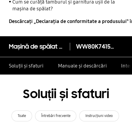
Cum se curăță tamburul și garnitura ușii de la
mașina de spălat?
Descărcaţi „Declaraţia de conformitate a produsului‟ 
Mașină de spălat cu tehnologie Addwash, tehnologie EcoBubble™, 8 Kg WW80K7415OW/LE
WW80K7415OW
Soluții și sfaturi
Manuale și descărcări
Inte
Soluții și sfaturi
Toate
Întrebări frecvente
Instrucţiuni video