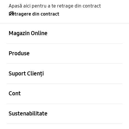
Apasă aici pentru a te retrage din contract
Retragere din contract
Deschis
Footer Navigation
Magazin Online
Deschis
Produse
Deschis
Suport Clienți
Deschis
Cont
Deschis
Sustenabilitate
Deschis